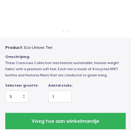
Hoe het werkt
Verkoop overal
Verkoop alles
Product:
Eco Unisex Tee
Omschrijving:
These Conscious Collection tees feature sustainable, heavier weight
fabric with a premium soft feel. Each tee is made of 4 recycled RPET
bottles and features fibers that are conducive to green living.
Selecteer grootte:
Aantal stuks:
Voeg toe aan winkelmandje