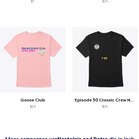
$7
$25
Goose Club
Episode 50 Classic Crew Neck T-Shirt
$20
$23
Meer campagnes van
Nostalgia and Retro
die je leuk