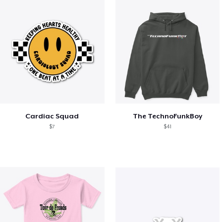
Cardiac Squad
The TechnoFunkBoy
$7
$41