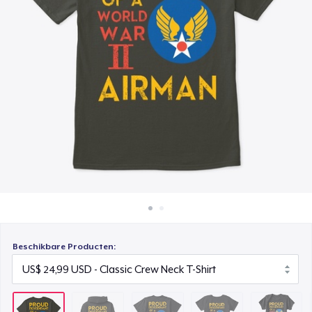
Hoe het werkt
Triblend Tee
Verkoop overal
US$ 28,99
Verkoop alles
Women's Comfort Tee
US$ 25,99
Baby Premium Onesie
US$ 18,99
Classic Long Sleeve Tee
US$ 28,99
Beschikbare Producten: