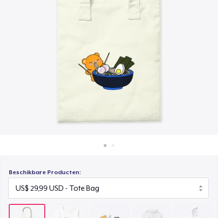
Hoe het werkt
Die Cut Sticker
Verkoop overal
US$ 6,99
Verkoop alles
Unisex Classic Pullover Hoodie
US$ 41,99
Kids Classic Pullover Hoodie
US$ 34,99
Comfort Tee
US$ 25,99
Mug
US$ 15,99
Beschikbare Producten:
Unisex Classic Crewneck Sweatshirt
US$ 36,99