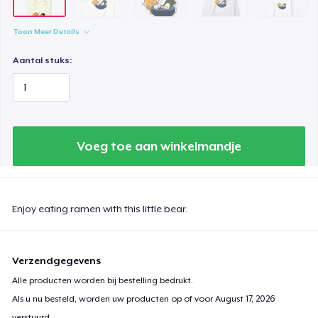
Women's Comfort Tee
Toon Meer Details
US$ 25,99
Aantal stuks:
Kids Premium Tee
US$ 21,99
Baby Premium Onesie
Voeg toe aan winkelmandje
US$ 24,99
Toddler Classic Tee
US$ 25,02
Enjoy eating ramen with this little bear.
Verzendgegevens
Alle producten worden bij bestelling bedrukt.
Als u nu besteld, worden uw producten op of voor
August 17, 2026
verstuurd.