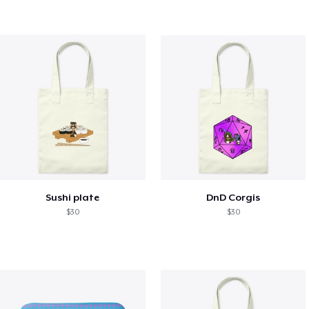
Sushi plate
DnD Corgis
$30
$30