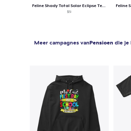
Feline Shady Total Solar Eclipse Texas
$51
Meer campagnes van
Pensioen
die je