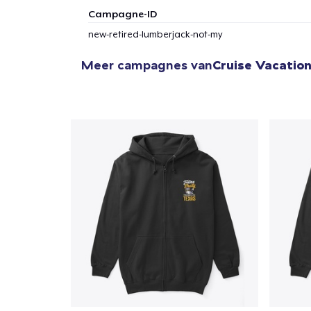
Campagne-ID
new-retired-lumberjack-not-my
Meer campagnes van
Cruise Vacation