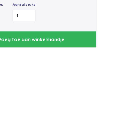
e:
Aantal stuks:
Voeg toe aan winkelmandje