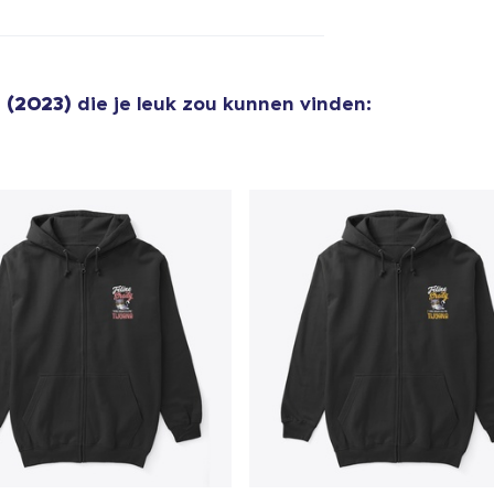
Unisex Classic Pullover Hoodie
US$ 34,95
 (2023)
die je leuk zou kunnen vinden:
Classic Crew Neck T-Shirt
US$ 19,95
AS Colour Stencil Hoodie
US$ 66,99
Unisex Premium Pullover Hoodie
US$ 40,99
Triblend Tee
US$ 30,99
Comfort Tee
US$ 23,99