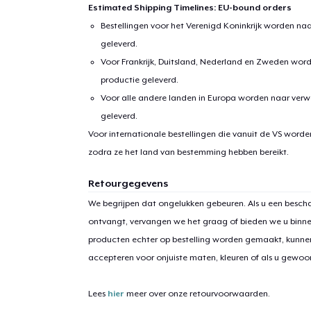
Estimated Shipping Timelines: EU-bound orders
Bestellingen voor het Verenigd Koninkrijk worden na
geleverd.
Voor Frankrijk, Duitsland, Nederland en Zweden wor
productie geleverd.
Voor alle andere landen in Europa worden naar verw
geleverd.
Voor internationale bestellingen die vanuit de VS word
zodra ze het land van bestemming hebben bereikt.
1
item 
Retourgegevens
We begrijpen dat ongelukken gebeuren. Als u een bescha
ontvangt, vervangen we het graag of bieden we u binn
producten echter op bestelling worden gemaakt, kunne
Ga 
accepteren voor onjuiste maten, kleuren of als u gewo
Lees
hier
meer over onze retourvoorwaarden.