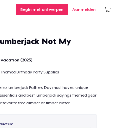
Begin met ontwerpen
Aanmelden
Lumberjack Not My
 Vacation (2023)
Themed Birthday Party Supplies
 retro lumberjack Fathers Day must haves, unique
essentials and best lumberjack sayings themed gear
r favorite tree climber or timber cutter.
ducten: