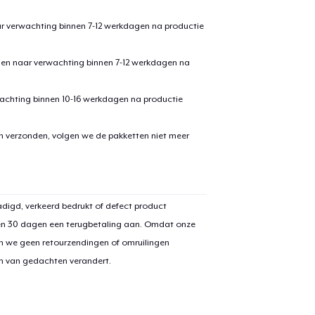
ar verwachting binnen 7-12 werkdagen na productie
den naar verwachting binnen 7-12 werkdagen na
achting binnen 10-16 werkdagen na productie
en verzonden, volgen we de pakketten niet meer
aan
winkelwagen toegevoegd
Ga naar 
digd, verkeerd bedrukt of defect product
en 30 dagen een terugbetaling aan. Omdat onze
n we geen retourzendingen of omruilingen
door naar de Kassa
Doorgaan met wi
on van gedachten verandert.
Unisex Full Zip Hoodie
US$ 50,99