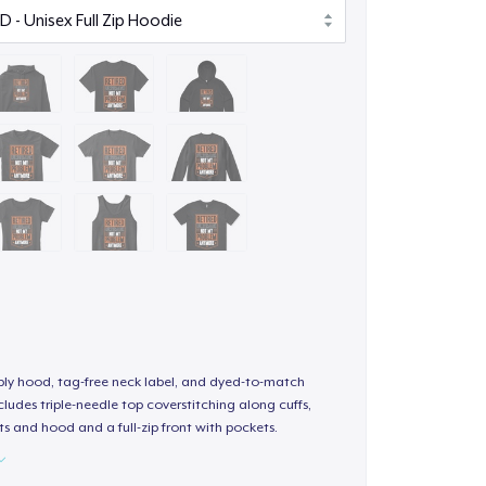
-ply hood, tag-free neck label, and dyed-to-match
ludes triple-needle top coverstitching along cuffs,
s and hood and a full-zip front with pockets.