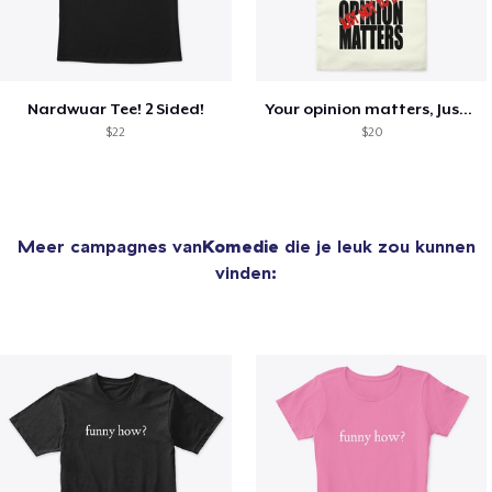
Nardwuar Tee! 2 Sided!
Your opinion matters, Just not to me!
$22
$20
Meer campagnes van
Komedie
die je leuk zou kunnen
vinden: