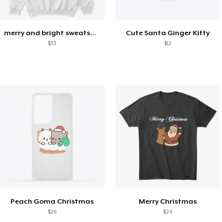
merry and bright sweatshirt christmas
Cute Santa Ginger Kitty
$33
$12
Peach Goma Christmas
Merry Christmas
$26
$24