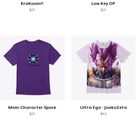
KraKoom!!
Low Key OP
$23
$23
Main Character Spark
Ultra Ego - JoakoZeta
$23
$40