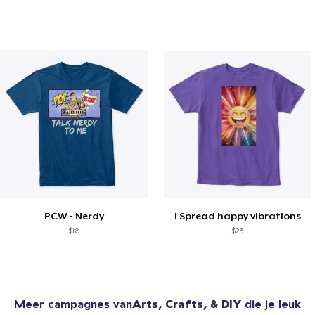
PCW - Nerdy
I Spread happy vibrations
$18
$23
Meer campagnes van
Arts, Crafts, & DIY
die je leuk