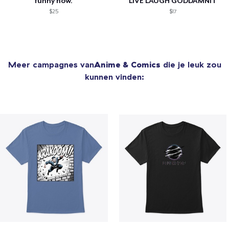
funny how.
LIVE LAUGH GODDAMNIT
$25
$17
Meer campagnes van
Anime & Comics
die je leuk zou
kunnen vinden: