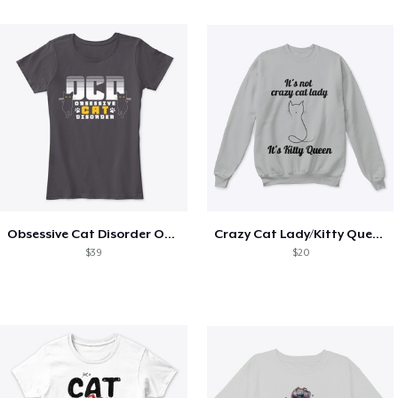
Obsessive Cat Disorder OCD Kittens Lover
Crazy Cat Lady/Kitty Queen
$39
$20