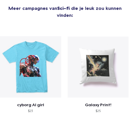
Meer campagnes van
Sci-fi
die je leuk zou kunnen
vinden:
cyborg AI girl
Galaxy Print!
$23
$25