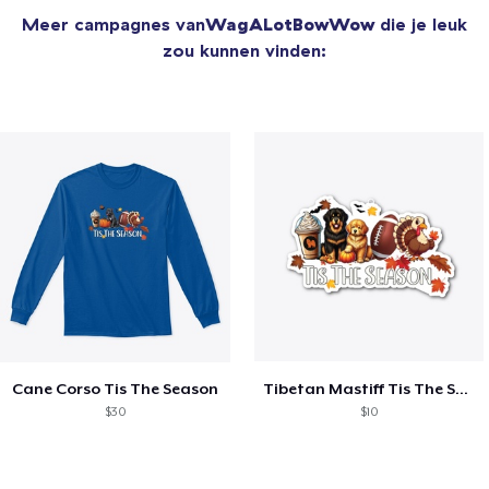
Meer campagnes van
WagALotBowWow
die je leuk
zou kunnen vinden:
Cane Corso Tis The Season
Tibetan Mastiff Tis The Season Fall
$30
$10