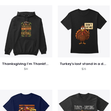
Thanksgiving I'm Thankful For Football
Turkey's last stand in a design
$41
$26