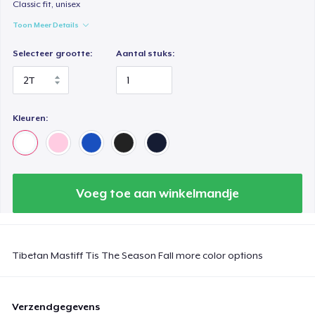
Classic fit, unisex
Next Level 3600 | Premium Ring-Spun Cotton T-Shirt
Toon Meer Details
US$ 22,00
Selecteer grootte:
Aantal stuks:
Toddler Classic Tee
US$ 24,59
Kleuren:
Voeg toe aan winkelmandje
Tibetan Mastiff Tis The Season Fall more color options
Verzendgegevens