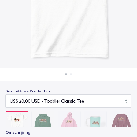
Hoe het werkt
Kids Classic Pullover Hoodie
Verkoop overal
US$ 30,00
Verkoop alles
Mug
US$ 15,99
Unisex Classic Crewneck Sweatshirt
US$ 30,00
Kids Premium Tee
US$ 21,00
Beschikbare Producten:
Baby Premium Onesie
US$ 22,00
Classic Long Sleeve Tee
US$ 26,00
Omschrijving: