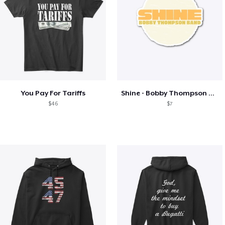
You Pay For Tariffs
Shine - Bobby Thompson Band Merch
$46
$7