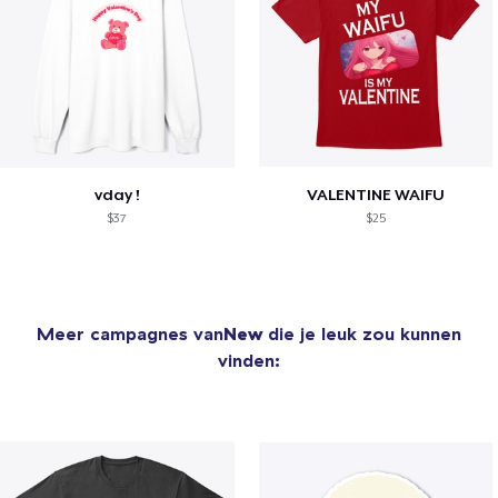
vday !
VALENTINE WAIFU
$37
$25
Meer campagnes van
New
die je leuk zou kunnen
vinden: