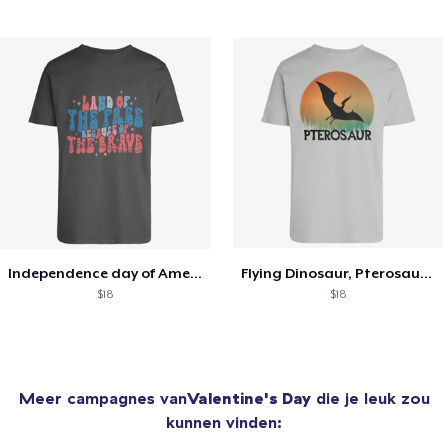
Independence day of America, 4th of July
Flying Dinosaur, Pterosaur silhouette
$18
$18
Meer campagnes van
Valentine's Day
die je leuk zou
kunnen vinden: