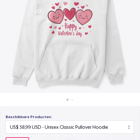
Hoe het werkt
Unisex Premium Pullover Hoodie
Verkoop overal
US$ 39,99
Verkoop alles
Comfort Tee
US$ 22,99
Women's Maple Tee
US$ 31,99
Women's Classic Tee
US$ 23,99
Women's Premium V-Neck Tee
US$ 29,99
Beschikbare Producten:
Women's Boyfriend Tee
US$ 24,99