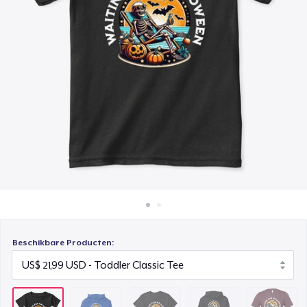
Hoe het werkt
Classic Crew Neck T-Shirt
Verkoop overal
US$ 22,99
Verkoop alles
Unisex Premium Pullover Hoodie
US$ 40,99
Bella Canvas 3001 | Classic Unisex Jersey T-Shirt
US$ 21,99
Comfort Tee
US$ 23,99
Unisex Classic Crewneck Sweatshirt
US$ 32,99
Beschikbare Producten:
Women's Crop Hoodie
US$ 46,99