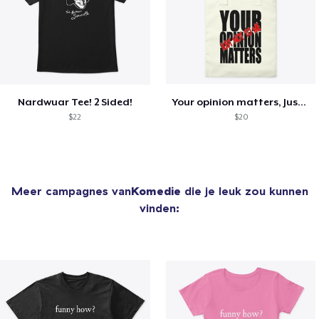
Nardwuar Tee! 2 Sided!
Your opinion matters, Just not to me!
$22
$20
Meer campagnes van
Komedie
die je leuk zou kunnen
vinden: