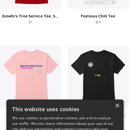
Kawhi’s Tree Service Tee, Shirts, Mug
Famous Chili Tee
$7
$25
×
This website uses cookies
Goose Club
Episode 50 Classic Crew Neck T-Shirt
We use cookies to personalise content, ads and to analyse
$20
$23
our traffic. We also share information about your use of our
site with our advertising and analytics partners who may