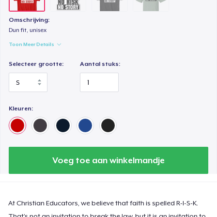
Omschrijving:
Dun fit, unisex
Toon Meer Details
Selecteer grootte:
Aantal stuks:
Kleuren:
Voeg toe aan winkelmandje
At Christian Educators, we believe that faith is spelled R-I-S-K.
That’s not an invitation to break the law, but it is an invitation to