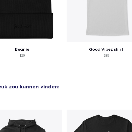
Beanie
Good Vibez shirt
$29
$25
leuk zou kunnen vinden:
aan
winkelwagen toegevoegd
Ga naar 