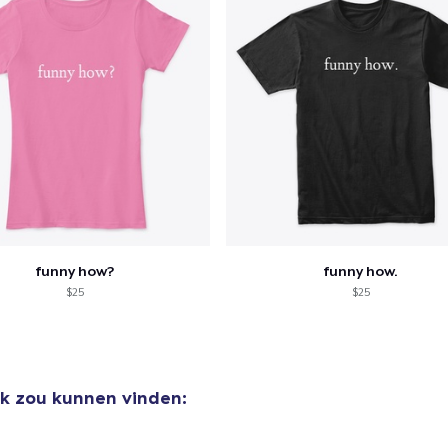
funny how?
funny how.
$25
$25
uk zou kunnen vinden: