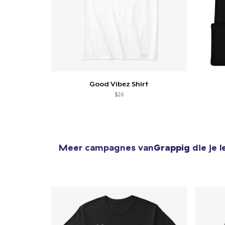
Good Vibez Shirt
$26
Meer campagnes van
Grappig
die je 
1
item 