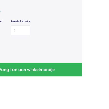
e:
Aantal stuks:
Voeg toe aan winkelmandje