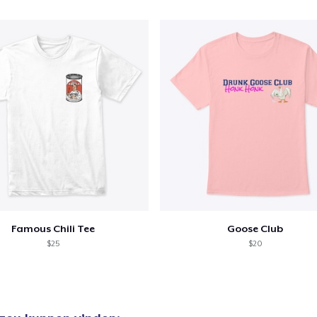
Famous Chili Tee
Goose Club
$25
$20