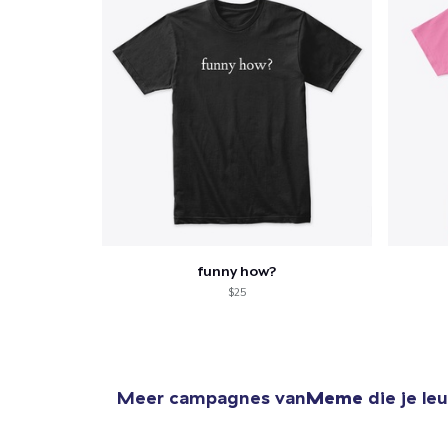
funny how?
$25
Meer campagnes van
Meme
die je le