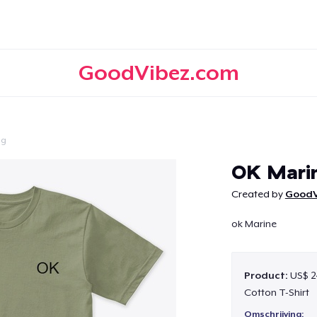
GoodVibez.com
ig
Doorgaan
OK Mari
Created by
GoodV
ok Marine
Product:
US$ 2
Cotton T-Shirt
Omschrijving: