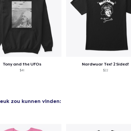
door naar de Kassa
Doorgaan met wi
Tony and the UFOs
Nardwuar Tee! 2 Sided!
$41
$22
 leuk zou kunnen vinden: