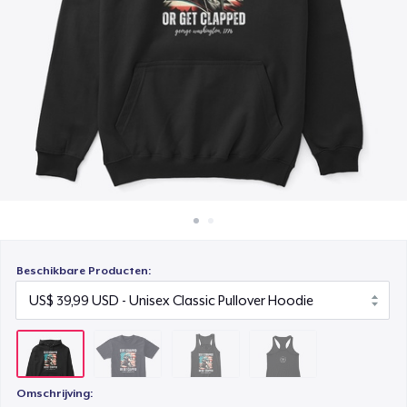
Hoe het werkt
Women's Flowy Tank Top
Verkoop overal
US$ 29,99
Verkoop alles
Women's Racerback Tank
US$ 24,99
Beschikbare Producten:
Omschrijving: