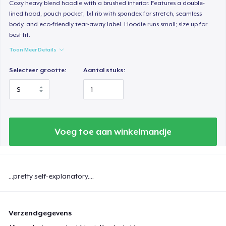
Cozy heavy blend hoodie with a brushed interior. Features a double-
lined hood, pouch pocket, 1x1 rib with spandex for stretch, seamless
body, and eco-friendly tear-away label. Hoodie runs small; size up for
best fit.
Toon Meer Details
Selecteer grootte:
Aantal stuks:
Voeg toe aan winkelmandje
...pretty self-explanatory....
Verzendgegevens