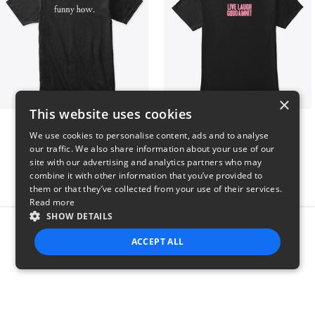
×
This website uses cookies
funny how.
LIVE LAUGH GODDAMNIT
We use cookies to personalise content, ads and to analyse
$25
$17
our traffic. We also share information about your use of our
site with our advertising and analytics partners who may
combine it with other information that you’ve provided to
them or that they’ve collected from your use of their services.
Read more
SHOW DETAILS
Report this product
ACCEPT ALL
STRICTLY NECESSARY
PERFORMANCE
TARGETING
FUNCTIONALITY