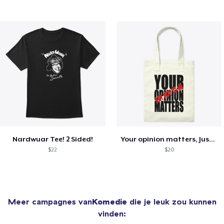
Nardwuar Tee! 2 Sided!
Your opinion matters, Just not to me!
$22
$20
Meer campagnes van
Komedie
die je leuk zou kunnen
vinden: