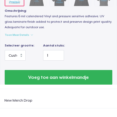
Women's Classic Tee
Omschrijving:
US$ 23,99
Features 6 mil calendered Vinyl and pressure sensitive adhesive. UV
gloss laminate finish added to protect and preserve design print quality.
Adequate for outdoor use.
Comfort Colors 1717 | Classic Heavyweight T-Shirt
US$ 24,99
Toon Meer Details
Selecteer grootte:
Aantal stuks:
Classic Long Sleeve Tee
US$ 30,99
Next Level 3600 | Premium Ring-Spun Cotton T-Shirt
US$ 24,99
Voeg toe aan winkelmandje
New Merch Drop