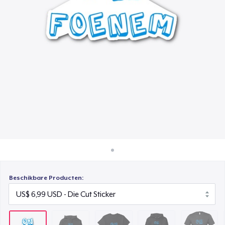
Hoe het werkt
Classic Crew Neck T-Shirt
Verkoop overal
US$ 22,99
Verkoop alles
Unisex Premium Pullover Hoodie
US$ 40,99
Bella Canvas 3001 | Classic Unisex Jersey T-Shirt
US$ 21,99
Comfort Tee
US$ 23,99
Mug
US$ 15,99
Beschikbare Producten:
Unisex Classic Crewneck Sweatshirt
US$ 32,99