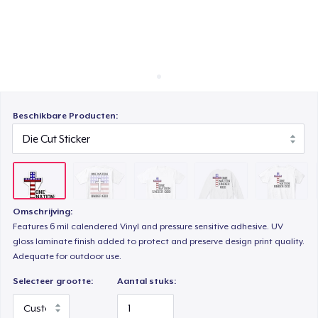
Hoe het werkt
Comfort Tee
Verkoop overal
Verkoop alles
Unisex Classic Crewneck Sweatshirt
Beschikbare Producten:
Women's Classic Tee
Classic Long Sleeve Tee
Omschrijving:
Features 6 mil calendered Vinyl and pressure sensitive adhesive. UV
gloss laminate finish added to protect and preserve design print quality.
Adequate for outdoor use.
Selecteer grootte:
Aantal stuks: