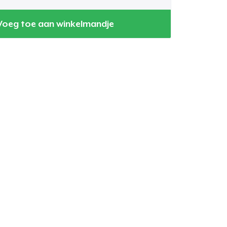
Voeg toe aan winkelmandje
winkelwagen
Aantal
nkelen