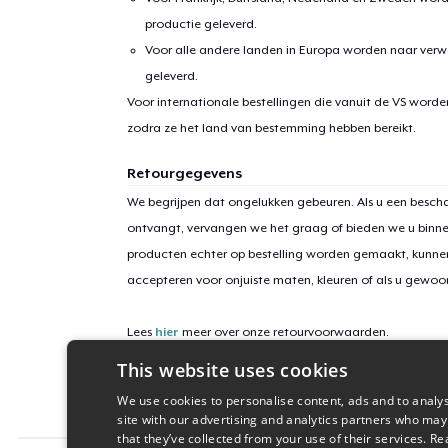
productie geleverd.
Voor alle andere landen in Europa worden naar verw
geleverd.
Voor internationale bestellingen die vanuit de VS word
zodra ze het land van bestemming hebben bereikt.
Retourgegevens
We begrijpen dat ongelukken gebeuren. Als u een bescha
ontvangt, vervangen we het graag of bieden we u binn
producten echter op bestelling worden gemaakt, kunne
accepteren voor onjuiste maten, kleuren of als u gewo
Lees
hier
meer over onze retourvoorwaarden.
This website uses cookies
Campagne-ID
We use cookies to personalise content, ads and to analys
only-love-2025
site with our advertising and analytics partners who may
that they’ve collected from your use of their services.
Re