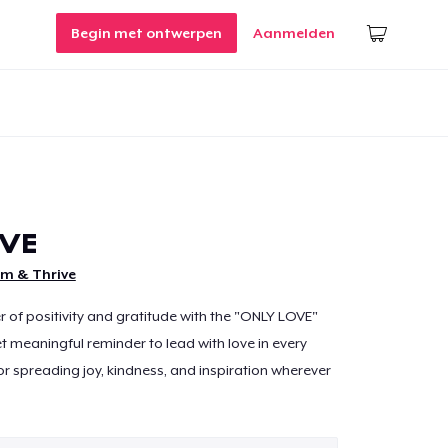
Begin met ontwerpen
Aanmelden
OVE
om & Thrive
of positivity and gratitude with the "ONLY LOVE"
et meaningful reminder to lead with love in every
r spreading joy, kindness, and inspiration wherever