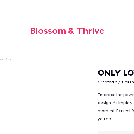
Blossom & Thrive
e's Day
Doorgaan
ONLY L
Created by
Bloss
Embrace the power 
design. A simple y
moment. Perfect fo
you go.