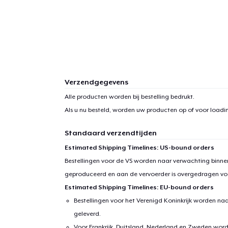
1
item 
Verzendgegevens
Alle producten worden bij bestelling bedrukt.
Als u nu besteld, worden uw producten op of voor
loadin
Ga 
Standaard verzendtijden
Estimated Shipping Timelines: US-bound orders
Bestellingen voor de VS worden naar verwachting binnen
geproduceerd en aan de vervoerder is overgedragen vo
Estimated Shipping Timelines: EU-bound orders
Bestellingen voor het Verenigd Koninkrijk worden na
geleverd.
Voor Frankrijk, Duitsland, Nederland en Zweden wor