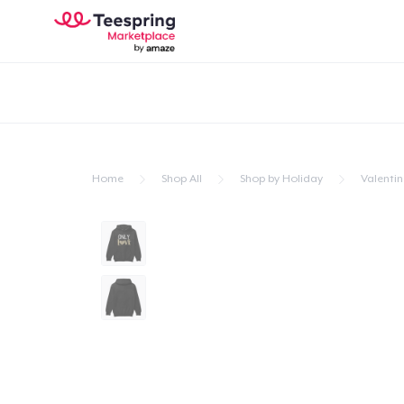
Home
Shop All
Shop by Holiday
Valentin