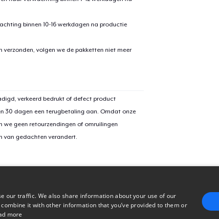
achting binnen 10-16 werkdagen na productie
Women's Flowy Tank Top
en verzonden, volgen we de pakketten niet meer
Women's Boyfriend Tee
digd, verkeerd bedrukt of defect product
Tru Transfer Unisex Crewneck Sweatshirt
en 30 dagen een terugbetaling aan. Omdat onze
n we geen retourzendingen of omruilingen
on van gedachten verandert.
Die Cut Sticker
Women's Comfort Tee
e our traffic. We also share information about your use of our
 combine it with other information that you’ve provided to them or
ad more