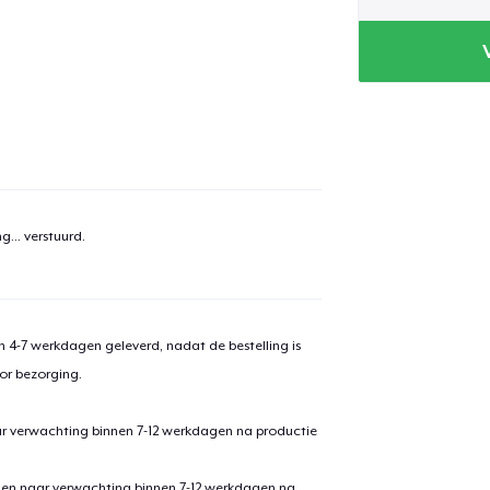
aan
winkelwagen toegevoegd
Ga naar 
g...
verstuurd.
door naar de Kassa
Doorgaan met wi
Unisex Premium Pullover Hoodie
 4-7 werkdagen geleverd, nadat de bestelling is
or bezorging.
Mug
ar verwachting binnen 7-12 werkdagen na productie
Women's Crop Hoodie
den naar verwachting binnen 7-12 werkdagen na