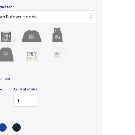
ducten:
unisex
e:
Aantal stuks: