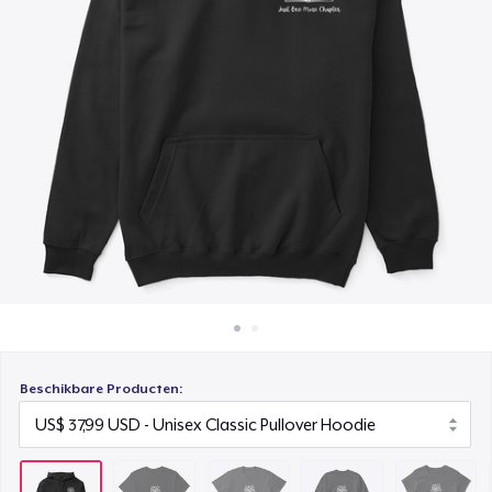
Hoe het werkt
Comfort Tee
Verkoop overal
US$ 25,99
Verkoop alles
Unisex Classic Crewneck Sweatshirt
US$ 32,99
Women's Classic Tee
US$ 24,99
Women's Comfort Tee
US$ 25,99
Beschikbare Producten: