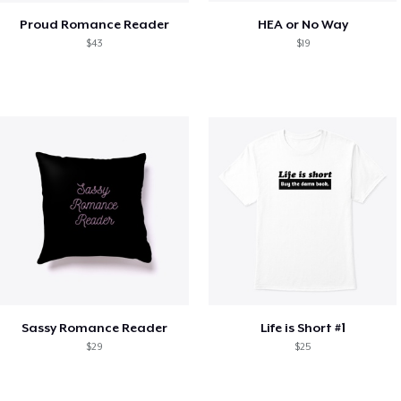
Proud Romance Reader
HEA or No Way
$43
$19
Sassy Romance Reader
Life is Short #1
$29
$25