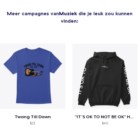
Meer campagnes van
Muziek
die je leuk zou kunnen
vinden:
Twang Till Dawn
"IT'S OK TO NOT BE OK" Hoodie (BP LOGO)
$23
$40