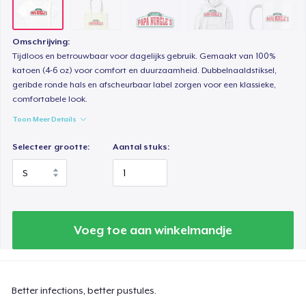
Kids Premium Tee
US$ 18,99
Omschrijving:
Tijdloos en betrouwbaar voor dagelijks gebruik. Gemaakt van 100%
katoen (4-6 oz) voor comfort en duurzaamheid. Dubbelnaaldstiksel,
Classic Long Sleeve Tee
geribde ronde hals en afscheurbaar label zorgen voor een klassieke,
US$ 25,99
comfortabele look.
Toon Meer Details
Selecteer grootte:
Aantal stuks:
Voeg toe aan winkelmandje
Better infections, better pustules.