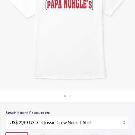
Hoe het werkt
Die Cut Sticker
Verkoop overal
US$ 7,99
Verkoop alles
Unisex Classic Pullover Hoodie
US$ 38,99
Mug
US$ 14,99
Unisex Classic Crewneck Sweatshirt
US$ 33,99
Women's Comfort Tee
US$ 22,99
Beschikbare Producten:
Classic Tank Top
US$ 21,99