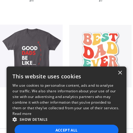
$16
$5
×
This website uses cookies
We use cookies to personalise content, ads and to analyse
our traffic. We also share information about your use of our
Good Dads Be Like...
Best Dad Ever!
site with our advertising and analytics partners who may
$35
$5
combine it with other information that you’ve provided to
them or that they’ve collected from your use of their services.
Read more
SHOW DETAILS
ACCEPT ALL