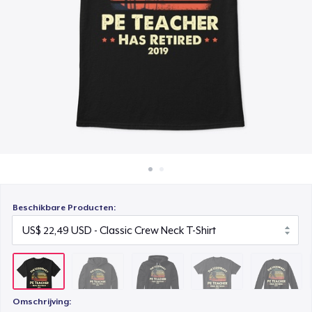
Hoe het werkt
Unisex Premium Pullover Hoodie
Verkoop overal
US$ 49,99
Verkoop alles
Comfort Tee
US$ 25,49
Unisex Classic Crewneck Sweatshirt
US$ 35,49
Women's Classic Tee
US$ 22,49
Beschikbare Producten:
Premium V-Neck Tee
US$ 27,49
Women's Premium V-Neck Tee
US$ 27,49
Omschrijving: