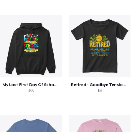
My Last First Day Of School Retiring
Retired - Goodbye Tension Hello Pension
$35
$16