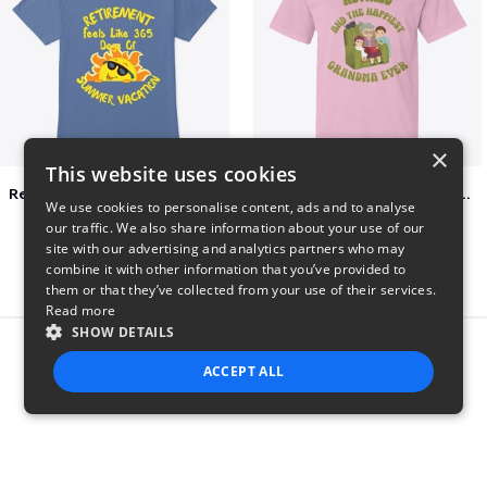
×
This website uses cookies
Retirement 365 days of summer vacation
Retired and the happiest grandma ever
We use cookies to personalise content, ads and to analyse
$23
$22
our traffic. We also share information about your use of our
site with our advertising and analytics partners who may
combine it with other information that you’ve provided to
them or that they’ve collected from your use of their services.
Read more
SHOW DETAILS
Report this product
ACCEPT ALL
STRICTLY NECESSARY
PERFORMANCE
TARGETING
FUNCTIONALITY