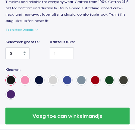
Timeless and reliable for everyday wear. Crafted from 100% Cotton (4-6
oz) for comfort and durability. Double-needle stitching, ribbed crew-
Premium Long Sleeve Tee
neck, and tear-away label offer a classic, comfortable look. T-shirt fits
US$ 29,99
snug; size up for looser fit.
Toon Meer Details
Women's Comfort Tee
US$ 25,49
Selecteer grootte:
Aantal stuks:
Classic Tank Top
US$ 23,49
Kleuren:
Women's Flowy Tank Top
US$ 27,49
Classic Long Sleeve Tee
US$ 26,49
Voeg toe aan winkelmandje
Premium V-Neck Tee
US$ 40,99