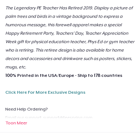
The Legendary PE Teacher Has Retired 2019. Display a picture of
Poster - 24" x 36"
palm trees and birds in a vintage background to express a
US$ 23,99
humorous message, this farewell apparel makes a special
Happy Retirement Party, Teachers' Day, Teacher Appreciation
Poster - 18" x 24"
Week gift for physical education teacher, Phys Ed or gym teacher
US$ 20,99
who is retiring. This retiree design is also available for home
decors and accessories and drinkware such as posters, stickers,
Mug
mugs, etc.
US$ 15,99
100% Printed in the USA/Europe - Ship to 178 countries
Tote Bag
US$ 21,99
Click Here For More Exclusive Designs
Die Cut Sticker
Need Help Ordering?
US$ 7,99
Email our support:
support@teespring.com
Toon Meer