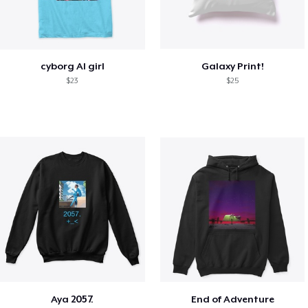
cyborg AI girl
Galaxy Print!
$23
$25
Aya 2057.
End of Adventure