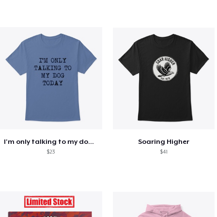
I'm only talking to my dog today
Soaring Higher
$23
$41