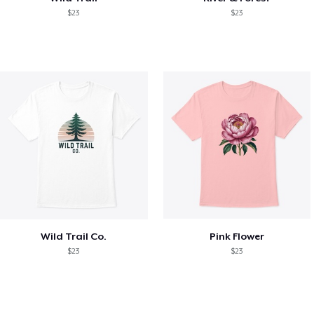
$23
$23
Wild Trail Co.
Pink Flower
$23
$23