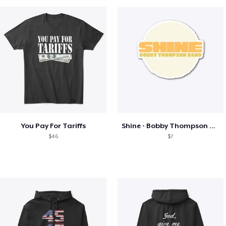
You Pay For Tariffs
Shine - Bobby Thompson Band Merch
$46
$7