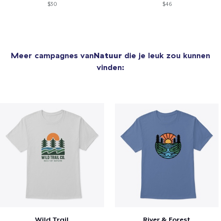
$30
$46
Meer campagnes van
Natuur
die je leuk zou kunnen
vinden:
Wild Trail
River & Forest