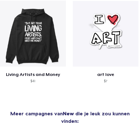
Living Artists and Money
art love
$41
$7
Meer campagnes van
New
die je leuk zou kunnen
vinden: