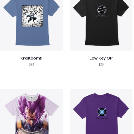
KraKoom!!
Low Key OP
$23
$23