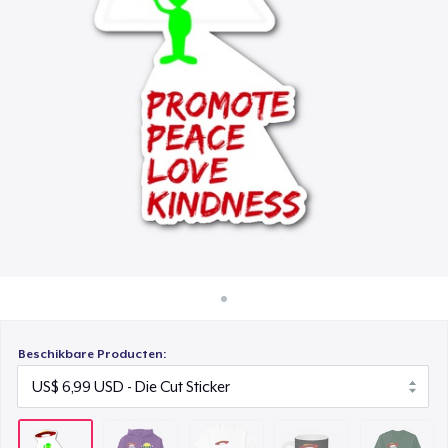
Hoe het werkt
Classic Crew Neck T-Shirt
Verkoop overal
US$ 24,99
Verkoop alles
Mug
US$ 14,99
Classic Long Sleeve Tee
US$ 29,99
Beschikbare Producten: