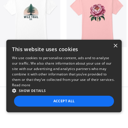
×
This website uses cookies
Wild Trail Co.
Pink Flower
We use cookies to personalise content, ads and to analyse
$23
$23
our traffic. We also share information about your use of our
site with our advertising and analytics partners who may
combine it with other information that you’ve provided to
them or that they’ve collected from your use of their services.
Read more
SHOW DETAILS
Report this product
ACCEPT ALL
STRICTLY NECESSARY
PERFORMANCE