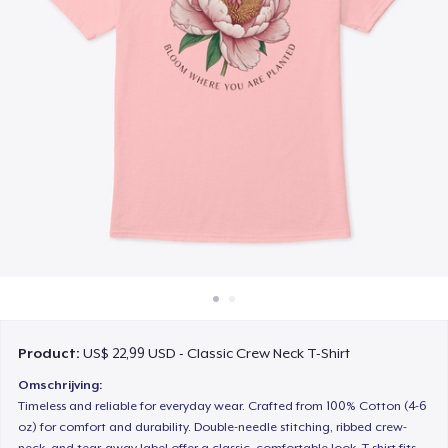
Hoe het werkt
Verkoop overal
Verkoop alles
Product:
US$ 22,99 USD - Classic Crew Neck T-Shirt
Omschrijving:
Timeless and reliable for everyday wear. Crafted from 100% Cotton (4-6
oz) for comfort and durability. Double-needle stitching, ribbed crew-
neck, and tear-away label offer a classic, comfortable look. T-shirt fits