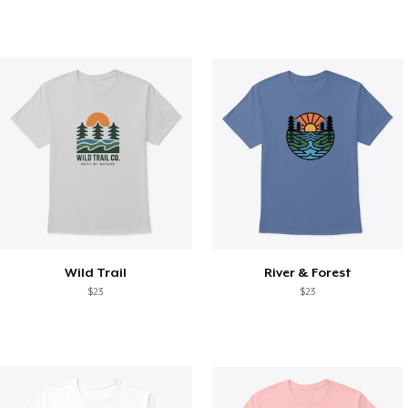
Wild Trail
River & Forest
$23
$23