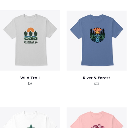
Wild Trail
River & Forest
$23
$23