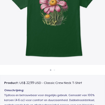
Hoe het werkt
Verkoop overal
Verkoop alles
Product:
US$ 22,99 USD - Classic Crew Neck T-Shirt
Omschrijving:
Tijdloos en betrouwbaar voor dagelijks gebruik. Gemaakt van 100%
katoen (4-6 oz) voor comfort en duurzaamheid. Dubbelnaaldstiksel,
geribde ronde hals en afscheurbaar label zorgen voor een klassieke,