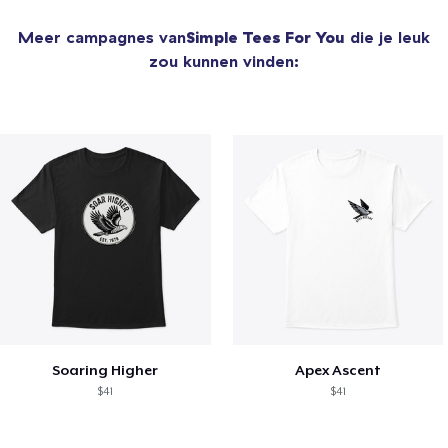
Meer campagnes van
Simple Tees For You
die je leuk
zou kunnen vinden:
Soaring Higher
Apex Ascent
$41
$41