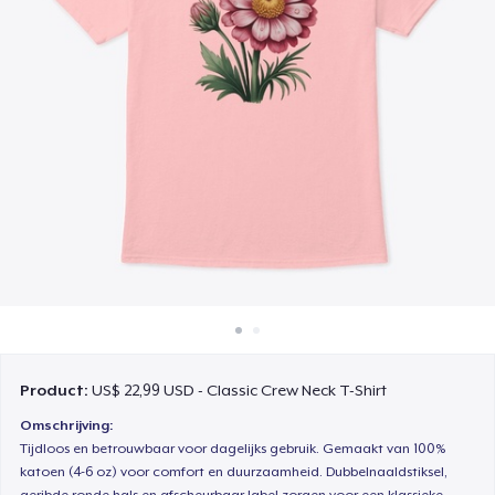
Hoe het werkt
Verkoop overal
Verkoop alles
Product:
US$ 22,99 USD - Classic Crew Neck T-Shirt
Omschrijving:
Tijdloos en betrouwbaar voor dagelijks gebruik. Gemaakt van 100%
katoen (4-6 oz) voor comfort en duurzaamheid. Dubbelnaaldstiksel,
geribde ronde hals en afscheurbaar label zorgen voor een klassieke,