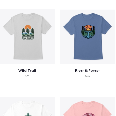
Wild Trail
River & Forest
$23
$23