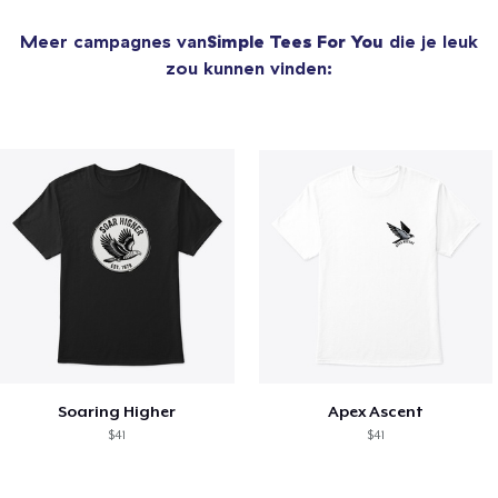
Meer campagnes van
Simple Tees For You
die je leuk
zou kunnen vinden:
Soaring Higher
Apex Ascent
$41
$41