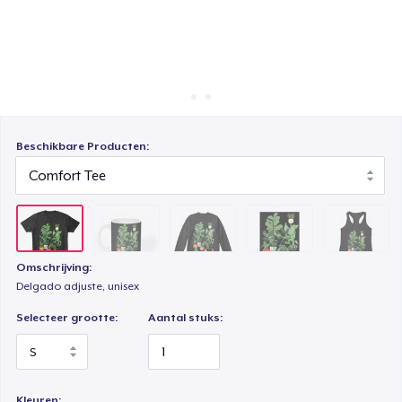
Hoe het werkt
Unisex Classic Crewneck Sweatshirt
Verkoop overal
Verkoop alles
Poster - 18" x 24"
Beschikbare Producten:
Women's Racerback Tank
Omschrijving:
Delgado adjuste, unisex
Selecteer grootte:
Aantal stuks:
Kleuren: