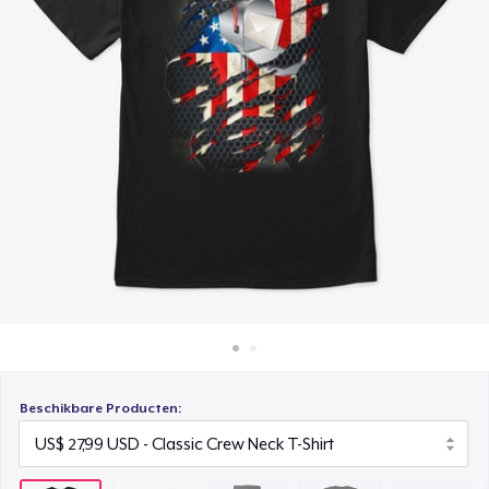
Hoe het werkt
Unisex Classic Pullover Hoodie
Verkoop overal
US$ 46,99
Verkoop alles
Comfort Tee
US$ 27,99
Mug
US$ 19,99
Unisex Classic Crewneck Sweatshirt
US$ 39,99
Women's Classic Tee
US$ 27,99
Beschikbare Producten:
Premium V-Neck Tee
US$ 31,99