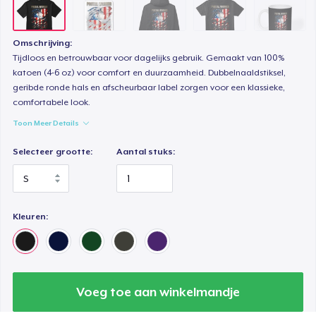
Classic Long Sleeve Tee
US$ 32,99
Omschrijving:
Tijdloos en betrouwbaar voor dagelijks gebruik. Gemaakt van 100%
katoen (4-6 oz) voor comfort en duurzaamheid. Dubbelnaaldstiksel,
Premium V-Neck Tee
geribde ronde hals en afscheurbaar label zorgen voor een klassieke,
US$ 41,91
comfortabele look.
Toon Meer Details
Selecteer grootte:
Aantal stuks:
Kleuren:
Voeg toe aan winkelmandje