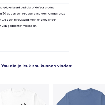
digd, verkeerd bedrukt of defect product
en 30 dagen een terugbetaling aan. Omdat onze
n we geen retourzendingen of omruilingen
aan
winkelwagen toegevoegd
Ga naar 
on van gedachten verandert.
door naar de Kassa
Doorgaan met wi
 You
die je leuk zou kunnen vinden: