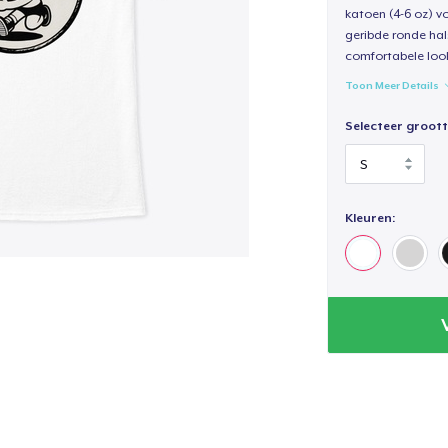
katoen (4-6 oz) v
geribde ronde hal
comfortabele loo
Toon Meer Details
Selecteer groott
Kleuren: