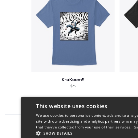
KraKoom!!
$23
This website uses cookies
We use cookies to personalise content, ads and to analys
site with our advertising and analytics partners who may
Report this product
that they’ve collected from your use of their services.
Re
SHOW DETAILS