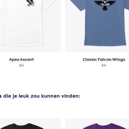
Apex Ascent
Classic Falcon Wings
$41
$41
s
die je leuk zou kunnen vinden: