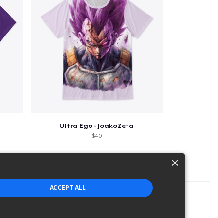
Ultra Ego - JoakoZeta
$40
×
ACCEPT ALL