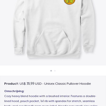
Hoe het werkt
Verkoop overal
Verkoop alles
Product:
US$ 35,99 USD - Unisex Classic Pullover Hoodie
Omschrijving:
Cozy heavy blend hoodie with a brushed interior. Features a double-
lined hood, pouch pocket, 1x1 rib with spandex for stretch, seamless
body, and eco-friendly tear-away label. Hoodie runs small; size up for