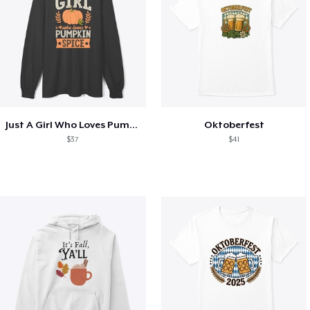
Just A Girl Who Loves Pumpkin Spice
Oktoberfest
$37
$41