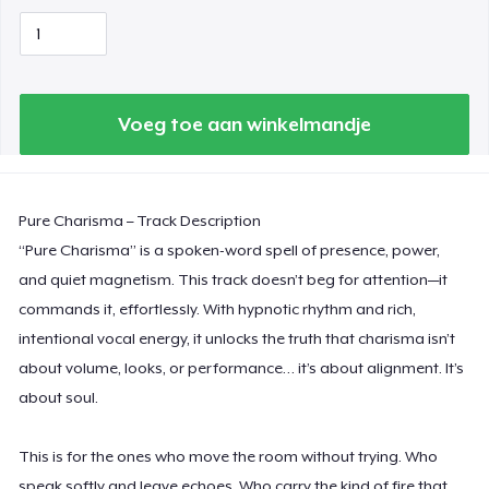
Voeg toe aan winkelmandje
Pure Charisma – Track Description
“Pure Charisma” is a spoken-word spell of presence, power,
and quiet magnetism. This track doesn’t beg for attention—it
commands it, effortlessly. With hypnotic rhythm and rich,
intentional vocal energy, it unlocks the truth that charisma isn’t
about volume, looks, or performance… it’s about alignment. It’s
about soul.
This is for the ones who move the room without trying. Who
speak softly and leave echoes. Who carry the kind of fire that