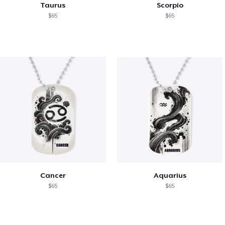
Taurus
Scorpio
$65
$65
Cancer
Aquarius
$65
$65