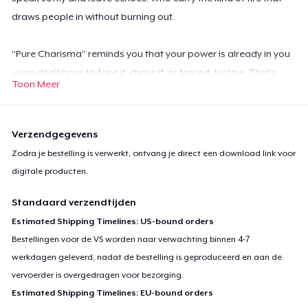
draws people in without burning out.
“Pure Charisma” reminds you that your power is already in you
—you don’t have to fake it, chase it, or force it. Just be. That’s
Toon Meer
where the magic lives.
Verzendgegevens
You’re not here to compete.
Zodra je bestelling is verwerkt, ontvang je direct een download link voor
You’re here to be seen—without saying a word.
digitale producten.
I don’t chase the shine — I am the glow,
Standaard verzendtijden
Got that slow-burn magic head to toe.
Estimated Shipping Timelines: US-bound orders
I don’t shout, I don’t compete,
Bestellingen voor de VS worden naar verwachting binnen 4-7
I just step — and the room finds the beat.
werkdagen geleverd, nadat de bestelling is geproduceerd en aan de
vervoerder is overgedragen voor bezorging.
Estimated Shipping Timelines: EU-bound orders