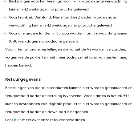
Bestellingen voor het Verenigd Koninkrijk worden naar verwachting
It’s in the sway, it’s in the gaze,
binnen 7-12 werkdagen na productie geleverd.
That quiet thunder wrapped in grace.
Voor Frankrijk, Duitsland, Nederland en Zweden worden naar
No need for crowns, no need to prove —
verwachting binnen 7-12 werkdagen na productie geleverd.
I speak in rhythm, and the crowd moves.
Voor alle andere landen in Europa worden naar verwachting binnen
10-16 werkdagen na productie geleverd.
Voor internationale bestellingen die vanuit de VS worden verzonden,
I’m the magnet in the room,
volgen we de pakketten niet meer zodra ze het land van bestemming
Pullin’ hearts with silent bloom.
hebben bereikt.
No disguise, no smoke, no zoom —
Just me, baby — in full costume.
Retourgegevens
Call it charm, call it flame,
Bestellingen van digitale producten kunnen niet worden geannuleerd of
But I don’t play nobody’s game.
terugbetaald nadat de betaling is verwerkt. Voor klanten in het VK/EU
I just breathe, I just be —
kunnen bestellingen van digitale producten niet worden geannuleerd of
And the world leans in to see.
terugbetaald nadat de download is begonnen.
Lees
hier
meer over onze retourvoorwaarden.