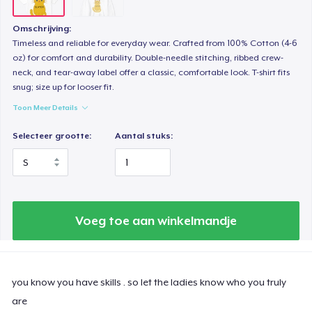
Omschrijving:
Timeless and reliable for everyday wear. Crafted from 100% Cotton (4-6
oz) for comfort and durability. Double-needle stitching, ribbed crew-
neck, and tear-away label offer a classic, comfortable look. T-shirt fits
snug; size up for looser fit.
Toon Meer Details
Selecteer grootte:
Aantal stuks:
Voeg toe aan winkelmandje
you know you have skills . so let the ladies know who you truly
are