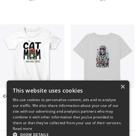
×
This website uses cookies
Cat Mom Who Loves Coffee
cat super mom
We use cookies to personalise content, ads and to analyse
$20
$27
our traffic. We also share information about your use of our
site with our advertising and analytics partners who may
combine it with other information that you’ve provided to
them or that they’ve collected from your use of their services.
Read more
SHOW DETAILS