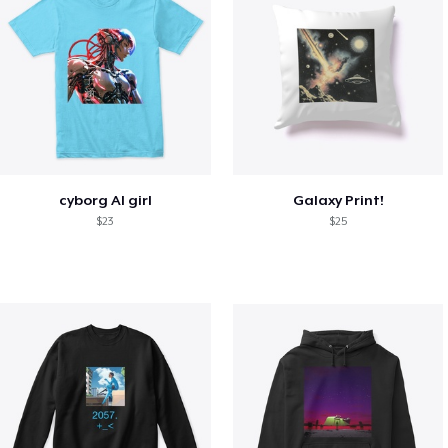
cyborg AI girl
Galaxy Print!
$23
$25