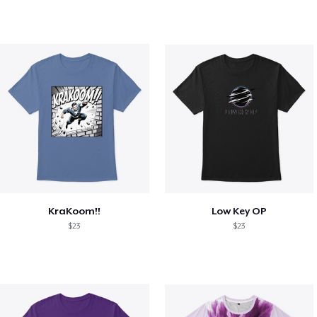
KraKoom!!
Low Key OP
$23
$23