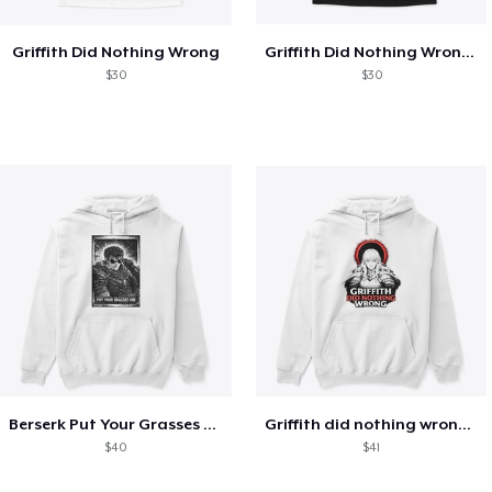
Griffith Did Nothing Wrong
Griffith Did Nothing Wrong /wv
$30
$30
Berserk Put Your Grasses On MANGA STYLE
Griffith did nothing wrong BERSERK
$40
$41