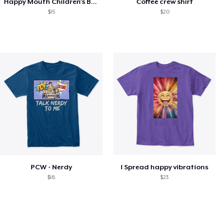
Happy Mouth Children's Book
Coffee crew shirt
$15
$20
PCW - Nerdy
I Spread happy vibrations
$18
$23