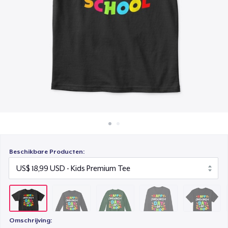
Hoe het werkt
Unisex Classic Crewneck Sweatshirt
Verkoop overal
US$ 33,99
Verkoop alles
Premium Long Sleeve Tee
US$ 26,99
Classic Crew Neck T-Shirt
US$ 21,99
Women's Classic Tee
US$ 21,99
Beschikbare Producten:
Omschrijving: