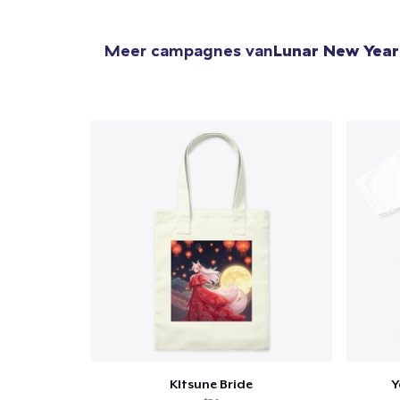
Meer campagnes van
Lunar New Year
KItsune Bride
Y