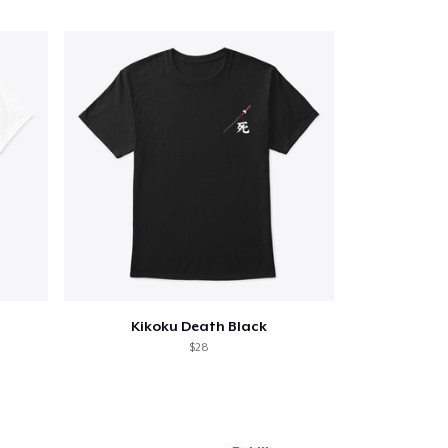
Aantal
nkelen
Kikoku Death Black
$28