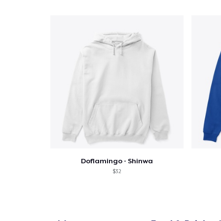
Ga 
Doflamingo - Shinwa
$32