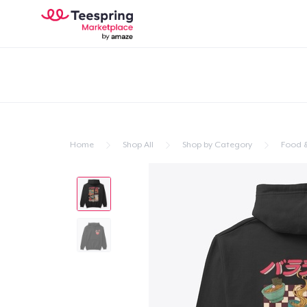
Home
Shop All
Shop by Category
Food &