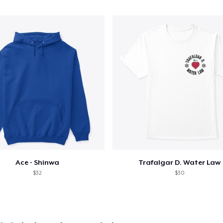
door naar de Kassa
Doorgaan met wi
Unisex Classic Pullover Hoodie
US$ 46,99
Classic Crew Neck T-Shirt
US$ 28,99
Unisex Classic Crewneck Sweatshirt
US$ 42,99
Ace - Shinwa
Trafalgar D. Water Law
$32
$30