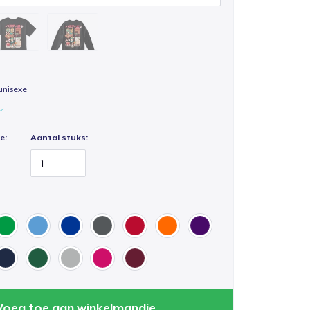
unisexe
e:
Aantal stuks:
Voeg toe aan winkelmandje