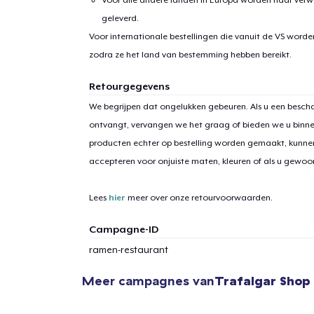
geleverd.
Voor internationale bestellingen die vanuit de VS word
zodra ze het land van bestemming hebben bereikt.
Retourgegevens
We begrijpen dat ongelukken gebeuren. Als u een bescha
ontvangt, vervangen we het graag of bieden we u binn
producten echter op bestelling worden gemaakt, kunne
accepteren voor onjuiste maten, kleuren of als u gewo
Lees
hier
meer over onze retourvoorwaarden.
Campagne-ID
ramen-restaurant
Meer campagnes van
Trafalgar Shop
1
item 