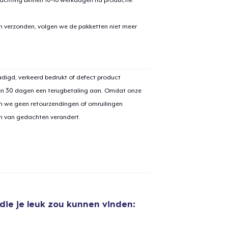
en verzonden, volgen we de pakketten niet meer
digd, verkeerd bedrukt of defect product
en 30 dagen een terugbetaling aan. Omdat onze
n we geen retourzendingen of omruilingen
on van gedachten verandert.
die je leuk zou kunnen vinden:
aan
winkelwagen toegevoegd
Ga naar 