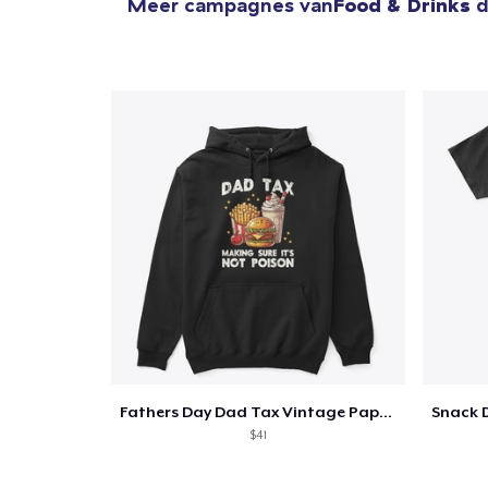
Meer campagnes van
Food & Drinks
d
Fathers Day Dad Tax Vintage Papa T-Shirt
$41