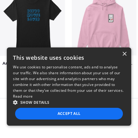
×
This website uses cookies
Amazing Retro Classic T-Shirt
Persian Cat watching Cats TV
We use cookies to personalise content, ads and to analyse
$25
$7
our traffic. We also share information about your use of our
site with our advertising and analytics partners who may
combine it with other information that you’ve provided to
them or that they’ve collected from your use of their services.
Read more
SHOW DETAILS
Report this product
ACCEPT ALL
STRICTLY NECESSARY
PERFORMANCE