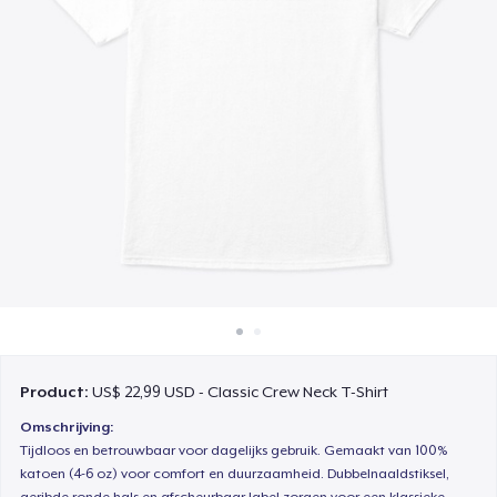
Hoe het werkt
Verkoop overal
Verkoop alles
Product:
US$ 22,99 USD - Classic Crew Neck T-Shirt
Omschrijving:
Tijdloos en betrouwbaar voor dagelijks gebruik. Gemaakt van 100%
katoen (4-6 oz) voor comfort en duurzaamheid. Dubbelnaaldstiksel,
geribde ronde hals en afscheurbaar label zorgen voor een klassieke,