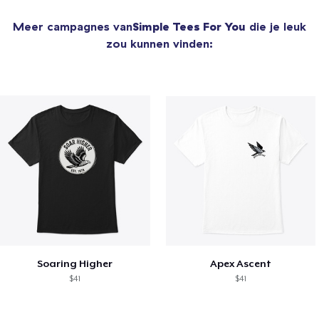
Meer campagnes van
Simple Tees For You
die je leuk
zou kunnen vinden:
Soaring Higher
Apex Ascent
$41
$41