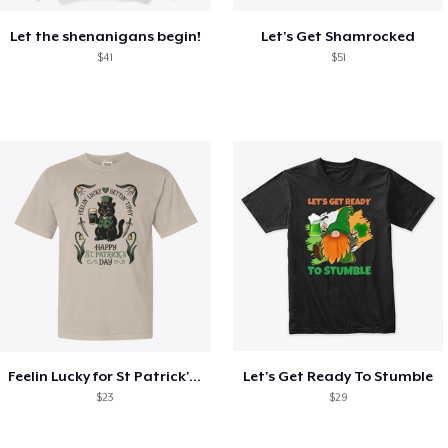
Let the shenanigans begin!
Let's Get Shamrocked
$41
$51
Feelin Lucky for St Patrick's Day
Let's Get Ready To Stumble
$23
$29