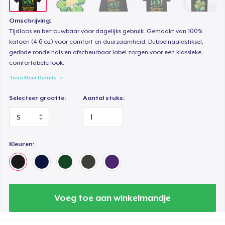
Classic Long Sleeve Tee
Omschrijving:
US$ 34,99
Tijdloos en betrouwbaar voor dagelijks gebruik. Gemaakt van 100%
katoen (4-6 oz) voor comfort en duurzaamheid. Dubbelnaaldstiksel,
geribde ronde hals en afscheurbaar label zorgen voor een klassieke,
Premium V-Neck Tee
comfortabele look.
US$ 45,36
Toon Meer Details
Selecteer grootte:
Aantal stuks:
Kleuren:
Voeg toe aan winkelmandje