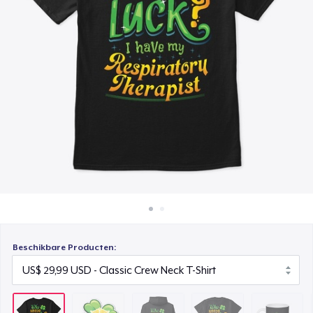
Hoe het werkt
Unisex Classic Pullover Hoodie
Verkoop overal
US$ 49,99
Verkoop alles
Comfort Tee
US$ 29,99
Mug
US$ 21,99
Unisex Classic Crewneck Sweatshirt
US$ 41,99
Women's Classic Tee
US$ 29,99
Beschikbare Producten:
Premium V-Neck Tee
US$ 32,99