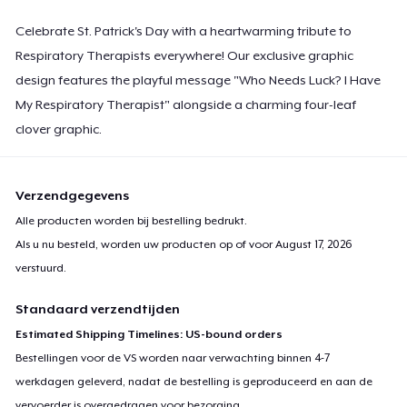
Celebrate St. Patrick's Day with a heartwarming tribute to
Respiratory Therapists everywhere! Our exclusive graphic
design features the playful message "Who Needs Luck? I Have
My Respiratory Therapist" alongside a charming four-leaf
clover graphic.
Verzendgegevens
Alle producten worden bij bestelling bedrukt.
Als u nu besteld, worden uw producten op of voor
August 17, 2026
verstuurd.
Standaard verzendtijden
Estimated Shipping Timelines: US-bound orders
Bestellingen voor de VS worden naar verwachting binnen 4-7
werkdagen geleverd, nadat de bestelling is geproduceerd en aan de
vervoerder is overgedragen voor bezorging.