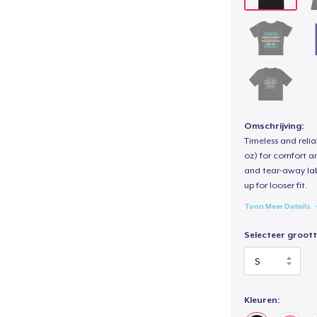
Omschrijving:
Timeless and reli
oz) for comfort an
and tear-away label
up for looser fit.
Toon Meer Details
Selecteer groott
Kleuren: