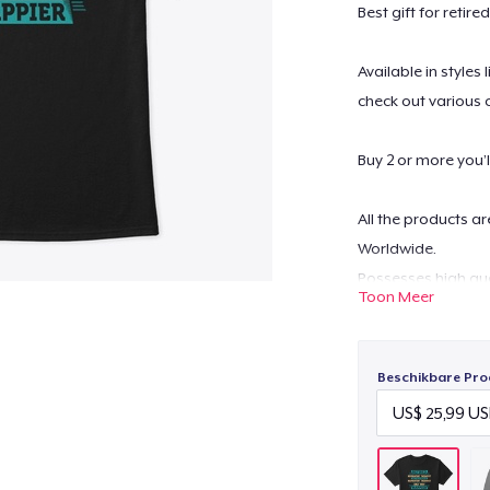
Best gift for retir
Available in styles
check out various 
Buy 2 or more you’l
All the products a
Worldwide.
Possesses high qua
Toon Meer
washable.
For any queries- c
Beschikbare Pro