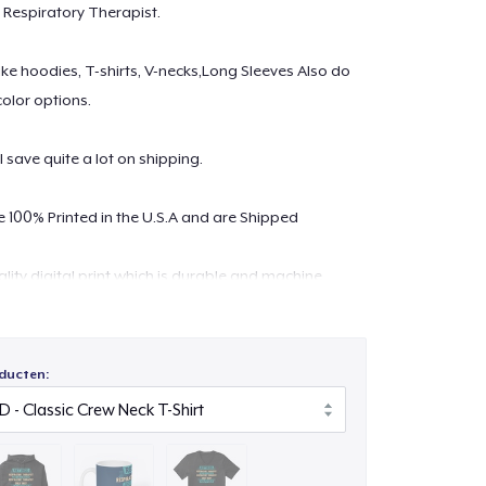
ed Respiratory Therapist.
 like hoodies, T-shirts, V-necks,Long Sleeves Also do
color options.
l save quite a lot on shipping.
re 100% Printed in the U.S.A and are Shipped
lity digital print which is durable and machine
ontact at
support@teespring.com
ducten: