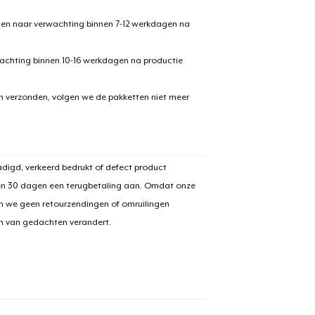
den naar verwachting binnen 7-12 werkdagen na
achting binnen 10-16 werkdagen na productie
door naar de Kassa
Doorgaan met wi
en verzonden, volgen we de pakketten niet meer
Classic Crew Neck T-Shirt
US$ 25,99
Unisex Classic Pullover Hoodie
digd, verkeerd bedrukt of defect product
US$ 41,99
en 30 dagen een terugbetaling aan. Omdat onze
n we geen retourzendingen of omruilingen
Mug
on van gedachten verandert.
US$ 10,99
Premium V-Neck Tee
US$ 28,99