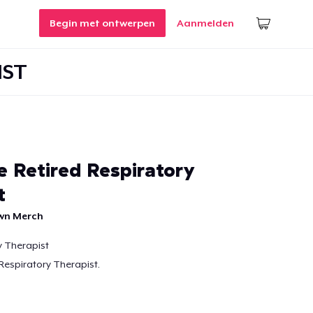
Begin met ontwerpen
Aanmelden
IST
Retired Respiratory
t
own Merch
y Therapist
 Respiratory Therapist.