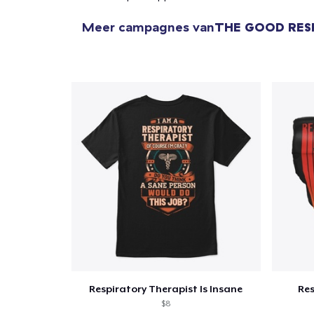
Meer campagnes van
THE GOOD RES
Respiratory Therapist Is Insane
Res
$8