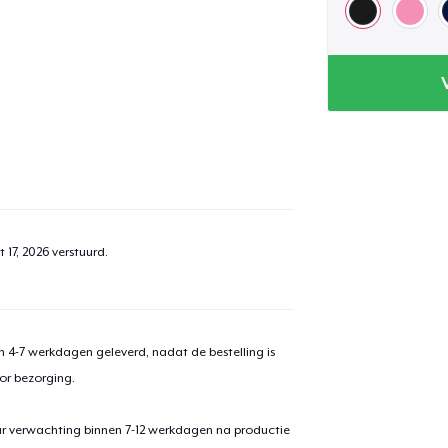
 17, 2026
verstuurd.
 4-7 werkdagen geleverd, nadat de bestelling is
or bezorging.
aan
winkelwagen toegevoegd
ar verwachting binnen 7-12 werkdagen na productie
Ga naar 