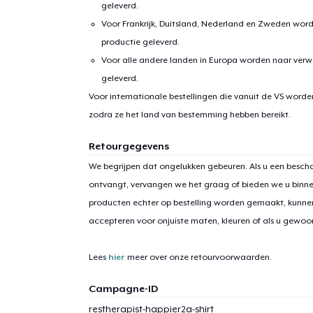
geleverd.
Voor Frankrijk, Duitsland, Nederland en Zweden wor
productie geleverd.
Voor alle andere landen in Europa worden naar verw
Ga 
geleverd.
Voor internationale bestellingen die vanuit de VS word
zodra ze het land van bestemming hebben bereikt.
Retourgegevens
We begrijpen dat ongelukken gebeuren. Als u een bescha
ontvangt, vervangen we het graag of bieden we u binn
producten echter op bestelling worden gemaakt, kunne
accepteren voor onjuiste maten, kleuren of als u gewo
Lees
hier
meer over onze retourvoorwaarden.
Campagne-ID
restherapist-happier2a-shirt