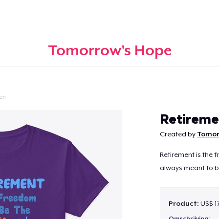
Tomorrow's Hope
en
Doorgaan
Retireme
Created by
Tomor
Retirement is the 
always meant to be
Product:
US$ 1
Omschrijving: