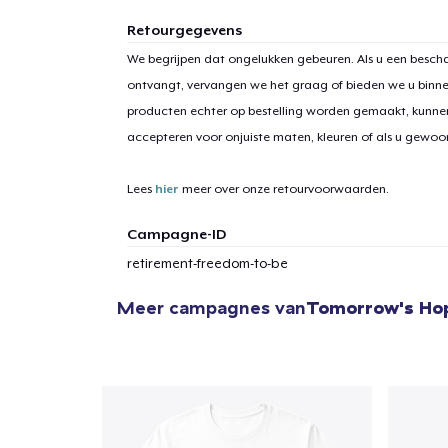
Retourgegevens
We begrijpen dat ongelukken gebeuren. Als u een bescha
ontvangt, vervangen we het graag of bieden we u binn
1
item 
producten echter op bestelling worden gemaakt, kunne
accepteren voor onjuiste maten, kleuren of als u gewo
Lees
hier
meer over onze retourvoorwaarden.
Campagne-ID
Ga 
retirement-freedom-to-be
Meer campagnes van
Tomorrow's Ho