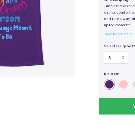
Timeless and reli
oz) for comfort an
and tear-away label
up for looser fit.
Toon Meer Details
Selecteer groott
Kleuren: