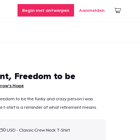
Begin met ontwerpen
Aanmelden
nt, Freedom to be
row's Hope
freedom to be the funky and crazy person I was
 t-shirt is a reminder of what retirement means.
7,50 USD - Classic Crew Neck T-Shirt