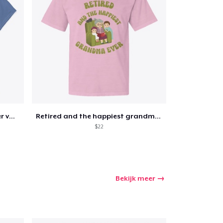
Retirement 365 days of summer vacation
Retired and the happiest grandma ever
$22
Bekijk meer