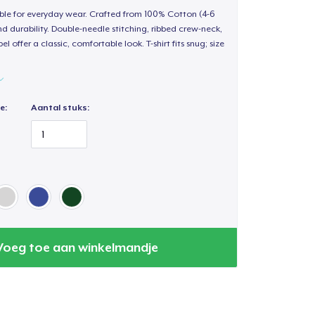
able for everyday wear. Crafted from 100% Cotton (4-6
d durability. Double-needle stitching, ribbed crew-neck,
 offer a classic, comfortable look. T-shirt fits snug; size
e:
Aantal stuks:
Voeg toe aan winkelmandje