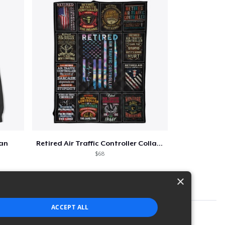
lan
Retired Air Traffic Controller Collage
$68
×
ACCEPT ALL