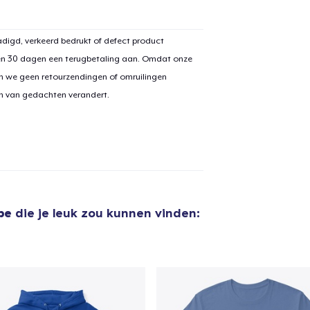
digd, verkeerd bedrukt of defect product
en 30 dagen een terugbetaling aan. Omdat onze
aan
winkelwagen toegevoegd
n we geen retourzendingen of omruilingen
Ga naar 
on van gedachten verandert.
door naar de Kassa
Doorgaan met wi
pe
die je leuk zou kunnen vinden: