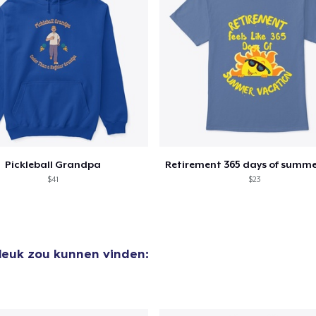
Pickleball Grandpa
$41
$23
 leuk zou kunnen vinden: