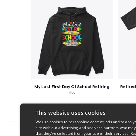
My Last First Day Of School Retiring
$35
This website uses cookies
We use cookies to personalise content, ads and to analys
site with our advertising and analytics partners who may
Report this product
that they’ve collected from your use of their services.
Re