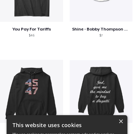
You Pay For Tariffs
Shine - Bobby Thompson Band Merch
$46
$7
×
This website uses cookies
Vintage 45-47 Design
B