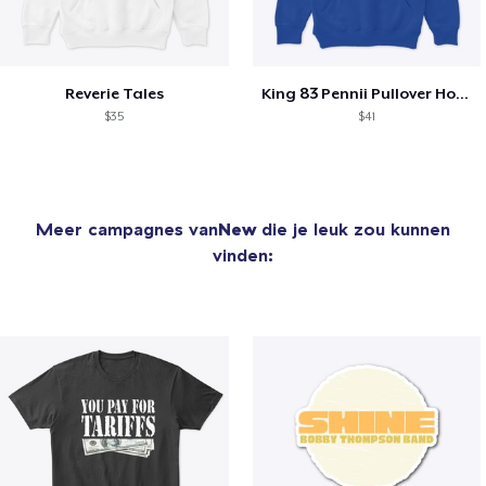
Reverie Tales
King 83 Pennii Pullover Hoodie
$35
$41
Meer campagnes van
New
die je leuk zou kunnen
vinden: