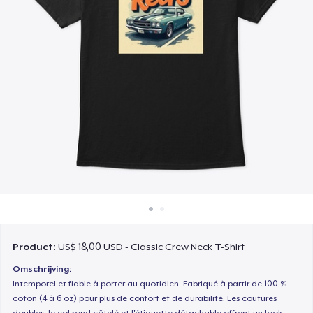
Hoe het werkt
Verkoop overal
Verkoop alles
Product:
US$ 18,00 USD - Classic Crew Neck T-Shirt
Omschrijving:
Intemporel et fiable à porter au quotidien. Fabriqué à partir de 100 %
coton (4 à 6 oz) pour plus de confort et de durabilité. Les coutures
doubles, le col rond côtelé et l'étiquette détachable offrent un look