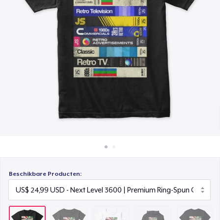
Hoe het werkt
Toddler Classic Tee
Verkoop overal
US$ 27,59
Verkoop alles
Unisex Classic Pullover Hoodie
US$ 42,99
Classic Crew Neck T-Shirt
US$ 24,99
Kids Classic Pullover Hoodie
US$ 41,99
Unisex Premium Pullover Hoodie
US$ 47,99
Beschikbare Producten:
Triblend Tee
US$ 26,99