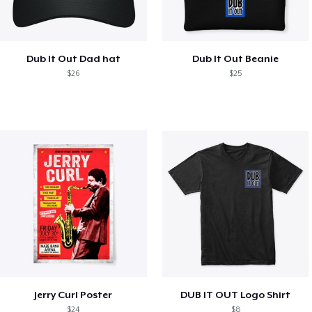
Dub It Out Dad hat
Dub It Out Beanie
$26
$25
Jerry Curl Poster
DUB IT OUT Logo Shirt
$24
$8