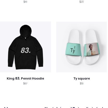
$41
$23
King 83. Pennii Hoodie
Ty square
$67
$51