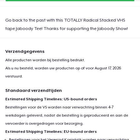
Classic Tank Top
Go back to the past with this TOTALLY Radical Stacked VHS
US$ 22,99
tape Jaboody Tee! Thanks for supporting the Jaboody Show!
Organic Tote Bag
US$ 37,92
Verzendgegevens
Kids Premium Tee
Alle producten worden bij bestelling bedrukt.
US$ 21,99
Als u nu besteld, worden uw producten op of voor
August 17, 2026
verstuurd.
Women's Flowy Tank Top
Standaard verzendtijden
US$ 22,99
Estimated Shipping Timelines: US-bound orders
Bestellingen voor de VS worden naar verwachting binnen 4-7
Women's Boyfriend Tee
US$ 24,99
werkdagen geleverd, nadat de bestelling is geproduceerd en aan de
vervoerder is overgedragen voor bezorging.
Women's Racerback Tank
Estimated Shipping Timelines: EU-bound orders
US$ 22,99
Bestellingen voor het Verenigd Koninkrijk worden naar verwachting