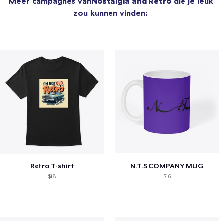
Meer campagnes van
Nostalgia and Retro
die je leuk
zou kunnen vinden:
Retro T-shirt
N.T.S COMPANY MUG
$18
$16