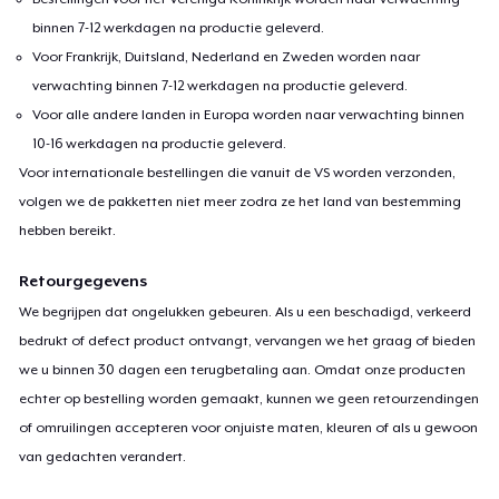
binnen 7-12 werkdagen na productie geleverd.
Baby Premium Onesie
Voor Frankrijk, Duitsland, Nederland en Zweden worden naar
US$ 24,49
verwachting binnen 7-12 werkdagen na productie geleverd.
Voor alle andere landen in Europa worden naar verwachting binnen
Classic Long Sleeve Tee
10-16 werkdagen na productie geleverd.
US$ 28,99
Voor internationale bestellingen die vanuit de VS worden verzonden,
volgen we de pakketten niet meer zodra ze het land van bestemming
hebben bereikt.
Retourgegevens
We begrijpen dat ongelukken gebeuren. Als u een beschadigd, verkeerd
bedrukt of defect product ontvangt, vervangen we het graag of bieden
we u binnen 30 dagen een terugbetaling aan. Omdat onze producten
echter op bestelling worden gemaakt, kunnen we geen retourzendingen
of omruilingen accepteren voor onjuiste maten, kleuren of als u gewoon
van gedachten verandert.