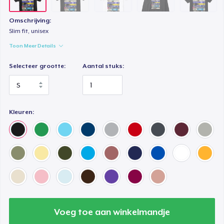
Comfort Tee
Omschrijving:
US$ 24,99
Slim fit, unisex
Toon Meer Details
Unisex Classic Crewneck Sweatshirt
US$ 36,99
Selecteer grootte:
Aantal stuks:
Women's Crop Hoodie
US$ 34,99
Kleuren:
Women's Classic Tee
US$ 24,99
Women's Premium V-Neck Tee
US$ 26,99
Women's Comfort Tee
Voeg toe aan winkelmandje
US$ 24,99