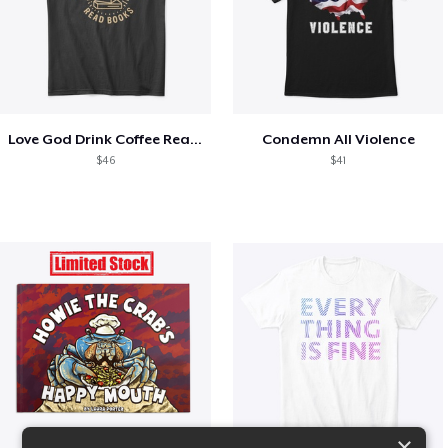
Love God Drink Coffee Read Books
Condemn All Violence
$46
$41
×