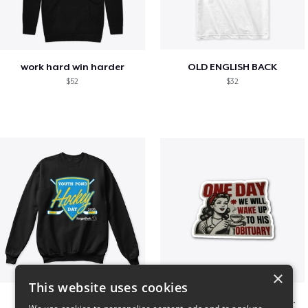
work hard win harder
OLD ENGLISH BACK
$52
$32
×
This website uses cookies
Youth Pond Hockey
ONE DAY WE WILL WAKE UP TO HIS OBITUARY