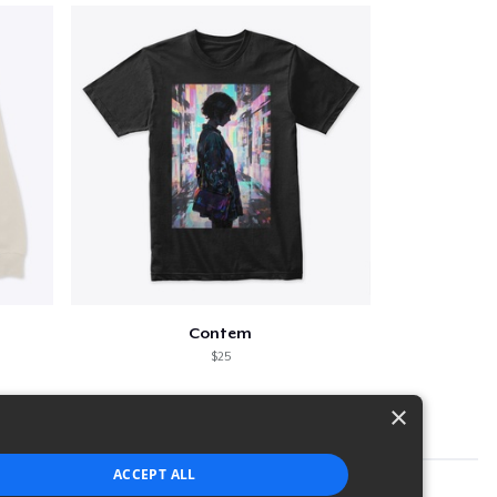
Contem
$25
×
ACCEPT ALL