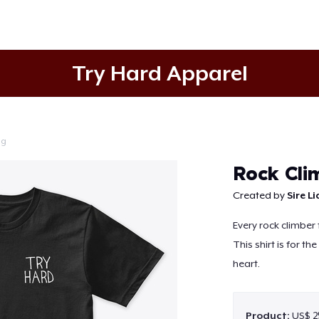
Try Hard Apparel
ig
Doorgaan
Rock Cli
Created by
Sire L
Every rock climber 
This shirt is for th
heart.
Product:
US$ 2