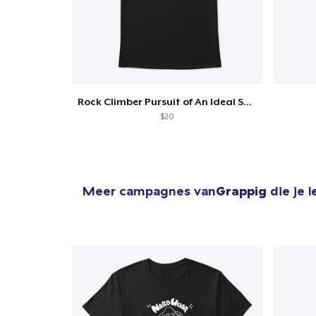
1
item 
Rock Climber Pursuit of An Ideal Send
$20
Ga 
Meer campagnes van
Grappig
die je 