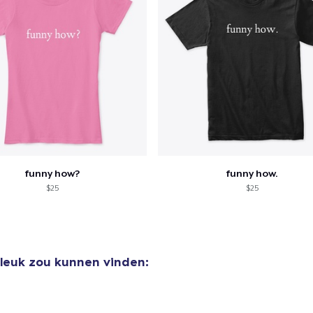
funny how?
funny how.
$25
$25
 leuk zou kunnen vinden: