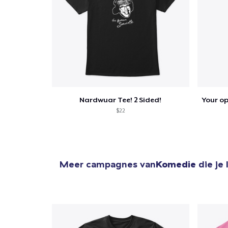
Nardwuar Tee! 2 Sided!
$22
Meer campagnes van
Komedie
die je