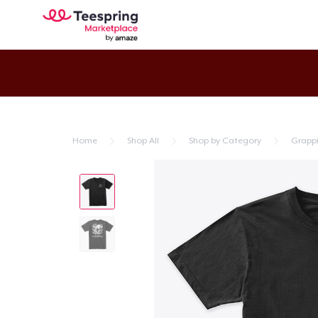
Home
Shop All
Shop by Category
Grapp