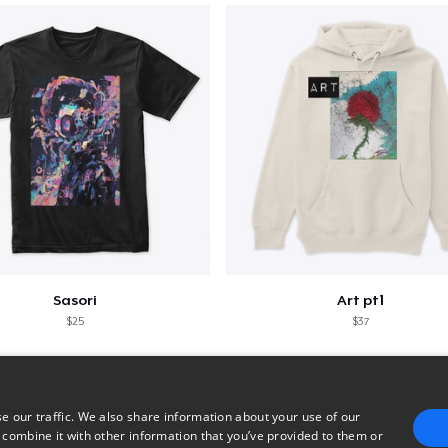
Sasori
Art pt1
$25
$37
e our traffic. We also share information about your use of our
 combine it with other information that you’ve provided to them or