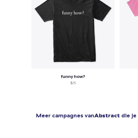
funny how?
$25
Meer campagnes van
Abstract
die je