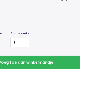
e:
Aantal stuks:
Voeg toe aan winkelmandje