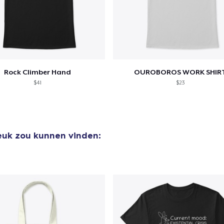
aan
winkelwagen toegevoegd
Ga naar 
Rock Climber Hand
OUROBOROS WORK SHIR
$41
$23
door naar de Kassa
Doorgaan met wi
leuk zou kunnen vinden: