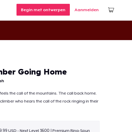
Begin met ontwerpen
Aanmelden
mber Going Home
iah
feels the call of the mountains. The call back home.
e climber who hears the call of the rock ringing in their
9,99 USD - Next Level 3600 | Premium Ring-Spun