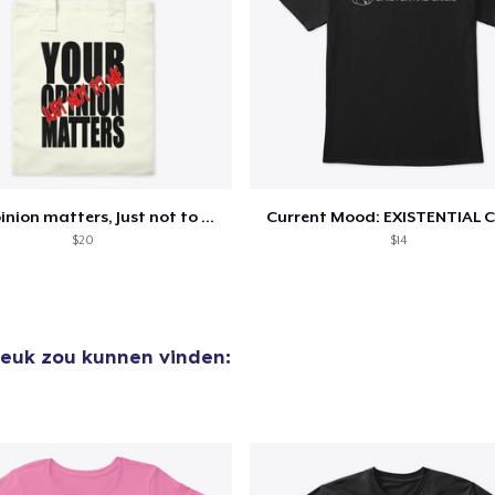
Your opinion matters, Just not to me!
Current Mood: EXISTENTIAL C
$20
$14
 leuk zou kunnen vinden: