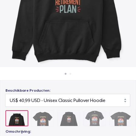
Hoe het werkt
Unisex Premium Pullover Hoodie
Verkoop overal
US$ 40,99
Verkoop alles
Bella Canvas 3001 | Classic Unisex Jersey T-Shirt
US$ 21,99
Comfort Tee
US$ 23,99
Unisex Classic Crewneck Sweatshirt
US$ 32,99
Beschikbare Producten:
Women's Classic Tee
US$ 23,99
Heavy Tee
US$ 44,99
Omschrijving: