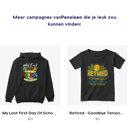
Meer campagnes van
Pensioen
die je leuk zou
kunnen vinden:
My Last First Day Of School Retiring
Retired - Goodbye Tension Hello Pension
$35
$16