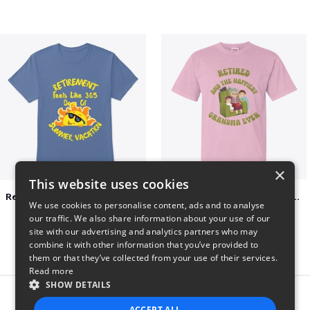
×
This website uses cookies
Retirement 365 days of summer vacation
Retired and the happiest grandma ever
We use cookies to personalise content, ads and to analyse
$23
$22
our traffic. We also share information about your use of our
site with our advertising and analytics partners who may
combine it with other information that you’ve provided to
them or that they’ve collected from your use of their services.
Read more
SHOW DETAILS
Report this product
ACCEPT ALL