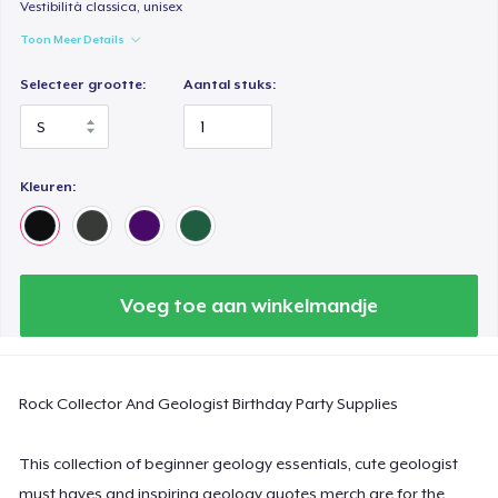
Vestibilità classica, unisex
Comfort Colors 1717 | Classic Heavyweight T-Shirt
Toon Meer Details
US$ 24,99
Selecteer grootte:
Aantal stuks:
Classic Long Sleeve Tee
US$ 30,99
Kleuren:
Next Level 3600 | Premium Ring-Spun Cotton T-Shirt
US$ 24,99
Voeg toe aan winkelmandje
Rock Collector And Geologist Birthday Party Supplies
This collection of beginner geology essentials, cute geologist
must haves and inspiring geology quotes merch are for the