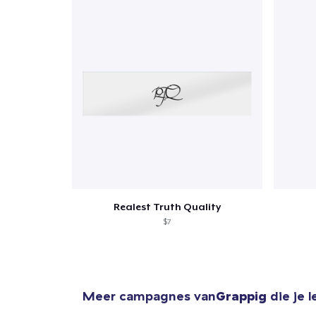
1
item 
Realest Truth Quality
$7
Ga 
Meer campagnes van
Grappig
die je 