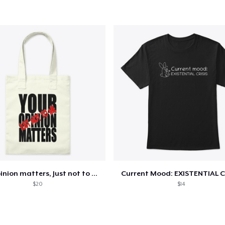
US$ 24,63
Comfort Tee
US$ 23,99
Next Level 3600 | Premium Ring-Spun Cotton T-Shirt
US$ 24,99
Your opinion matters, Just not to me!
Current Mood: EXISTENTIAL C
$20
$14