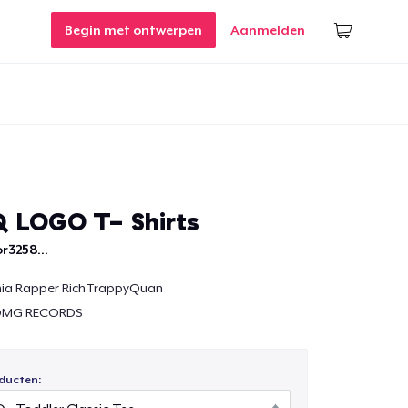
Begin met ontwerpen
Aanmelden
 LOGO T- Shirts
r3258...
inia Rapper RichTrappyQuan
ODMG RECORDS
ducten: