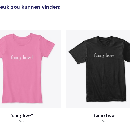
 leuk zou kunnen vinden:
funny how?
funny how.
$25
$25