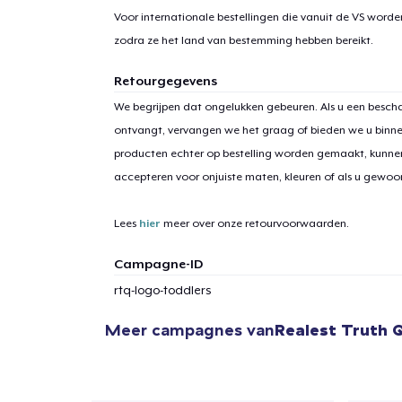
Voor internationale bestellingen die vanuit de VS word
zodra ze het land van bestemming hebben bereikt.
Retourgegevens
We begrijpen dat ongelukken gebeuren. Als u een bescha
ontvangt, vervangen we het graag of bieden we u binn
producten echter op bestelling worden gemaakt, kunne
accepteren voor onjuiste maten, kleuren of als u gewo
Lees
hier
meer over onze retourvoorwaarden.
Campagne-ID
rtq-logo-toddlers
Meer campagnes van
Realest Truth 