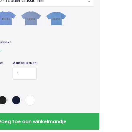
unisexe
e:
Aantal stuks:
Voeg toe aan winkelmandje