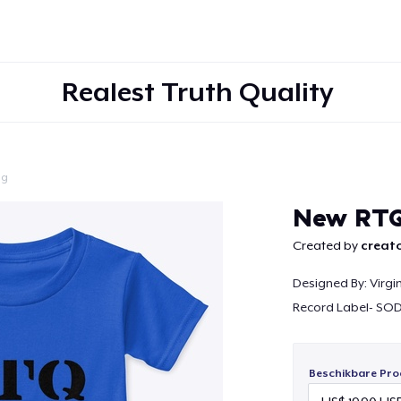
Realest Truth Quality
ig
Doorgaan
New RTQ
Created by
creato
Designed By: Virg
Record Label- S
Beschikbare Pro