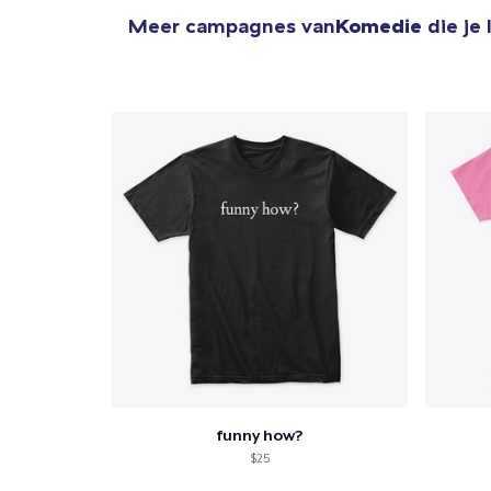
Meer campagnes van
Komedie
die je
funny how?
$25