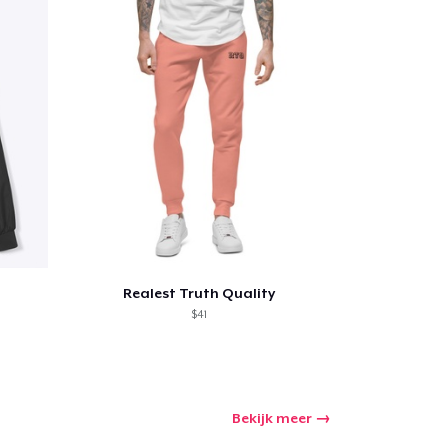
winkelwagen
Aantal
Realest Truth Quality
$41
nkelen
Bekijk meer