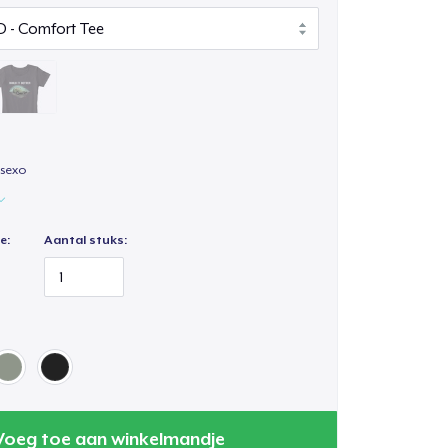
isexo
e:
Aantal stuks:
Voeg toe aan winkelmandje