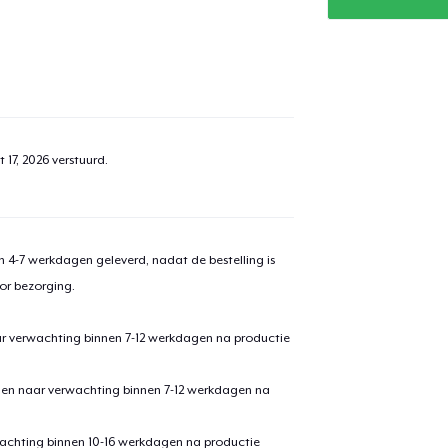
aan
winkelwagen toegevoegd
Ga naar 
 17, 2026
verstuurd.
door naar de Kassa
Doorgaan met wi
 4-7 werkdagen geleverd, nadat de bestelling is
Comfort Tee
or bezorging.
US$ 27,99
ar verwachting binnen 7-12 werkdagen na productie
Women's Comfort Tee
US$ 27,99
den naar verwachting binnen 7-12 werkdagen na
achting binnen 10-16 werkdagen na productie