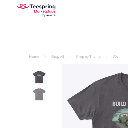
Home
Shop All
Shop by Theme
80s