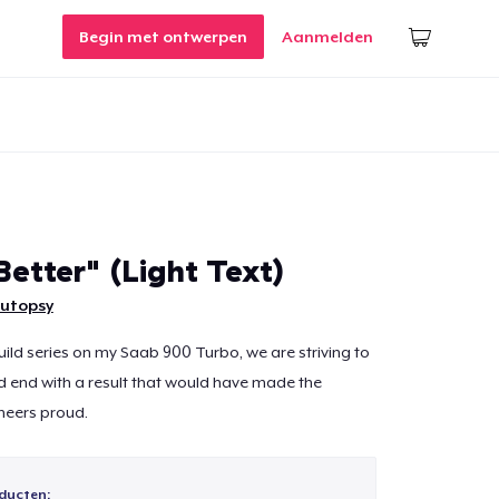
Begin met ontwerpen
Aanmelden
 Better" (Light Text)
utopsy
build series on my Saab 900 Turbo, we are striving to
and end with a result that would have made the
neers proud.
ducten: