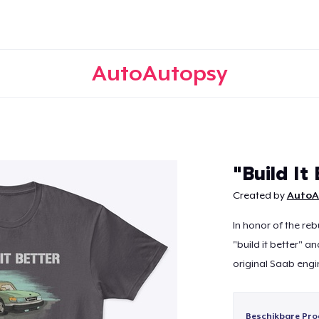
AutoAutopsy
Doorgaan
"Build It
Created by
AutoA
In honor of the re
"build it better" 
original Saab engi
Beschikbare Pro