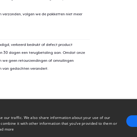
en verzonden, volgen we de pakketten niet meer
digd, verkeerd bedrukt of defect product
en 30 dagen een terugbetaling aan. Omdat onze
n we geen retourzendingen of omruilingen
on van gedachten verandert.
e our traffic. We also share information about your use of our
 combine it with other information that you’ve provided to them or
ad more