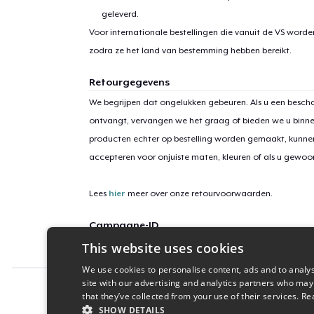
geleverd.
Voor internationale bestellingen die vanuit de VS word
zodra ze het land van bestemming hebben bereikt.
Retourgegevens
We begrijpen dat ongelukken gebeuren. Als u een bescha
ontvangt, vervangen we het graag of bieden we u binn
producten echter op bestelling worden gemaakt, kunne
accepteren voor onjuiste maten, kleuren of als u gewo
Lees
hier
meer over onze retourvoorwaarden.
Campagne-ID
This website uses cookies
saab-900-build-it-better-light
We use cookies to personalise content, ads and to analys
site with our advertising and analytics partners who may
Report this product
that they’ve collected from your use of their services.
Re
SHOW DETAILS