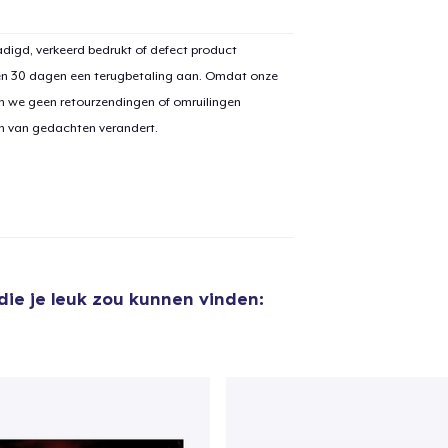
digd, verkeerd bedrukt of defect product
en 30 dagen een terugbetaling aan. Omdat onze
n we geen retourzendingen of omruilingen
on van gedachten verandert.
die je leuk zou kunnen vinden:
aan
winkelwagen toegevoegd
Ga naar 