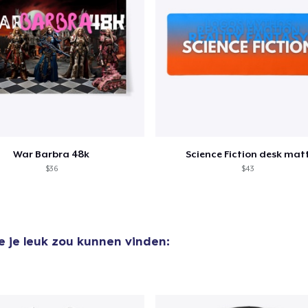
door naar de Kassa
Doorgaan met wi
Triblend Tee
US$ 48,00
Tru transfer Printed Premium Tee
US$ 52,00
War Barbra 48k
Science Fiction desk mat
Classic Long Sleeve Tee
$36
$43
US$ 44,99
e je leuk zou kunnen vinden: