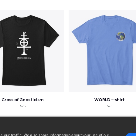
Cross of Gnosticism
WORLD t-shirt
$25
$25
e our traffic. We also share information about your use of our