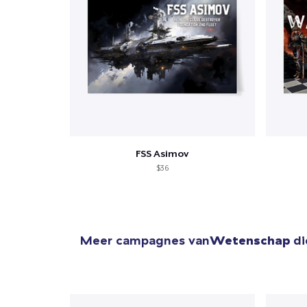
Ga 
FSS Asimov
$36
Meer campagnes van
Wetenschap
di