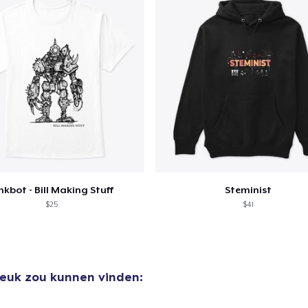
nkbot - Bill Making Stuff
Steminist
$25
$41
leuk zou kunnen vinden: