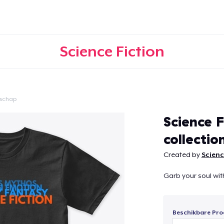
Science Fiction
schap
Doorgaan
Science F
collectio
Created by
Scienc
Garb your soul with
Beschikbare Pro