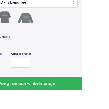
unisexo
e:
Aantal stuks:
Voeg toe aan winkelmandje