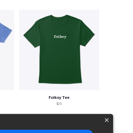
Folksy Tee
$25
×