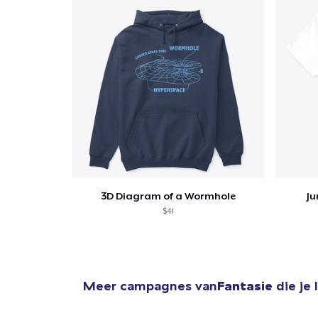
3D Diagram of a Wormhole
Ju
$41
Meer campagnes van
Fantasie
die je 