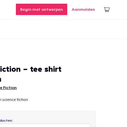
Begin met ontwerpen
Aanmelden
iction - tee shirt
n
e Fiction
 science fiction
ducten: