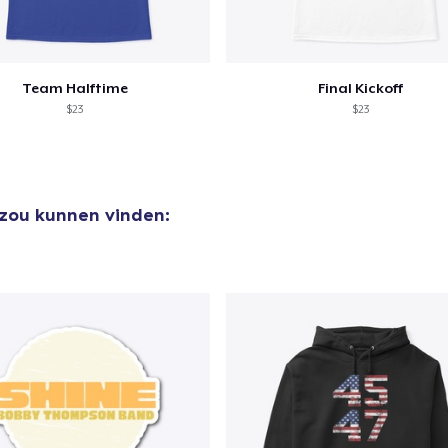
Team Halftime
Final Kickoff
$23
$23
 zou kunnen vinden: