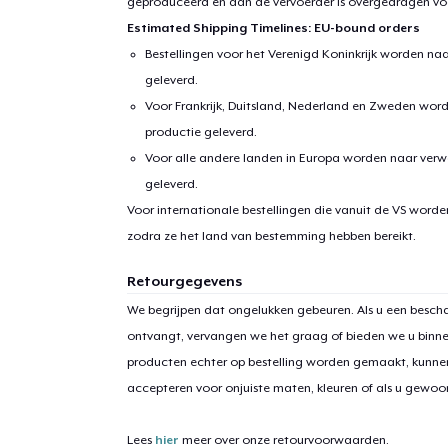
geproduceerd en aan de vervoerder is overgedragen vo
Estimated Shipping Timelines: EU-bound orders
Bestellingen voor het Verenigd Koninkrijk worden na
geleverd.
Voor Frankrijk, Duitsland, Nederland en Zweden wor
productie geleverd.
Voor alle andere landen in Europa worden naar verw
geleverd.
Voor internationale bestellingen die vanuit de VS word
zodra ze het land van bestemming hebben bereikt.
Retourgegevens
We begrijpen dat ongelukken gebeuren. Als u een bescha
ontvangt, vervangen we het graag of bieden we u binn
producten echter op bestelling worden gemaakt, kunne
accepteren voor onjuiste maten, kleuren of als u gewo
Lees
hier
meer over onze retourvoorwaarden.