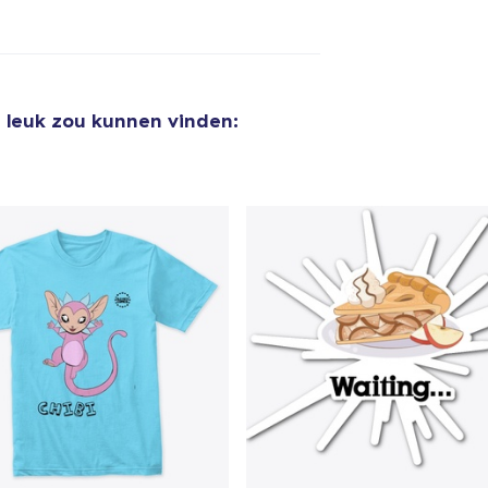
e leuk zou kunnen vinden:
aan
winkelwagen toegevoegd
Ga naar 
door naar de Kassa
Doorgaan met wi