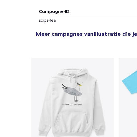
Campagne-ID
scips-tee
Meer campagnes van
Illustratie
die j
1
item 
Ga 