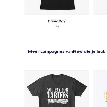
Game Day
$23
Meer campagnes van
New
die je leuk