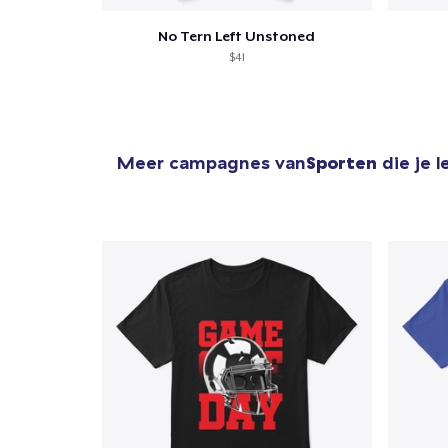
No Tern Left Unstoned
$41
Meer campagnes van
Sporten
die je 