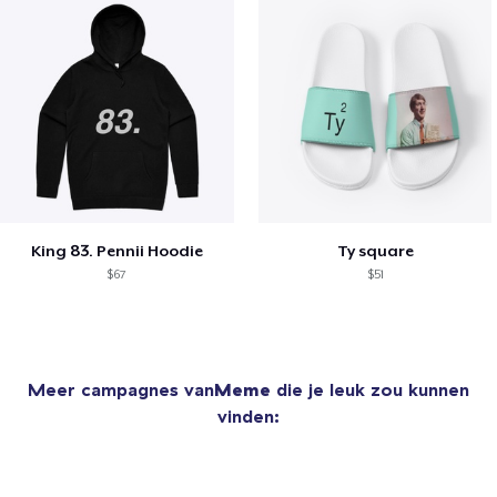
King 83. Pennii Hoodie
Ty square
$67
$51
Meer campagnes van
Meme
die je leuk zou kunnen
vinden: