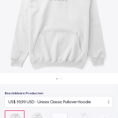
Hoe het werkt
Die Cut Sticker
Verkoop overal
US$ 6,00
Verkoop alles
Unisex Premium Pullover Hoodie
US$ 40,99
Classic Long Sleeve Tee
US$ 29,99
Next Level 3600 | Premium Ring-Spun Cotton T-Shirt
US$ 24,99
Beschikbare Producten: