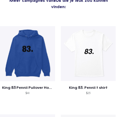
Meer campagnes van
80s
die je leuk zou kunnen
vinden:
King 83 Pennii Pullover Hoodie
King 83. Pennii t shirt
$41
$23