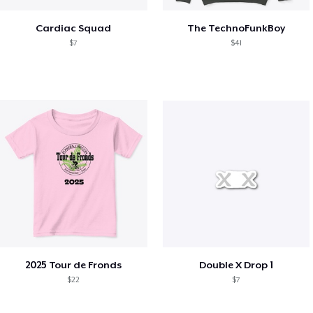
Cardiac Squad
The TechnoFunkBoy
$7
$41
2025 Tour de Fronds
Double X Drop 1
$22
$7