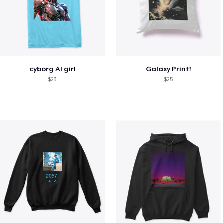
cyborg AI girl
Galaxy Print!
$23
$25