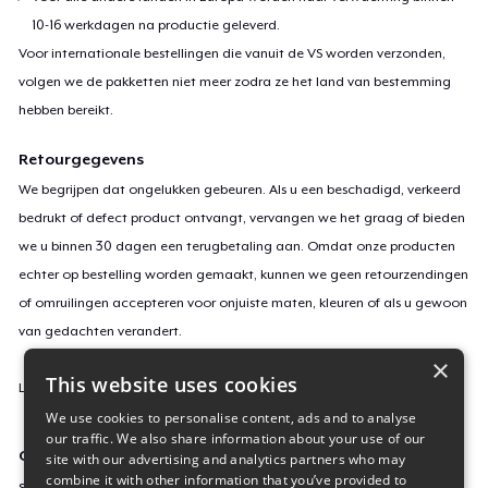
10-16 werkdagen na productie geleverd.
Voor internationale bestellingen die vanuit de VS worden verzonden,
volgen we de pakketten niet meer zodra ze het land van bestemming
hebben bereikt.
Retourgegevens
We begrijpen dat ongelukken gebeuren. Als u een beschadigd, verkeerd
bedrukt of defect product ontvangt, vervangen we het graag of bieden
we u binnen 30 dagen een terugbetaling aan. Omdat onze producten
echter op bestelling worden gemaakt, kunnen we geen retourzendingen
of omruilingen accepteren voor onjuiste maten, kleuren of als u gewoon
van gedachten verandert.
×
This website uses cookies
Lees
hier
meer over onze retourvoorwaarden.
We use cookies to personalise content, ads and to analyse
our traffic. We also share information about your use of our
Campagne-ID
site with our advertising and analytics partners who may
combine it with other information that you’ve provided to
serenity-s-favorite-hk-charact