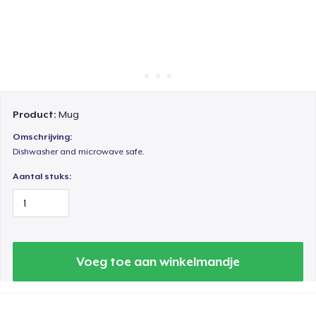
Hoe het werkt
Verkoop overal
Verkoop alles
Product:
Mug
Omschrijving:
Dishwasher and microwave safe.
Aantal stuks:
Voeg toe aan winkelmandje