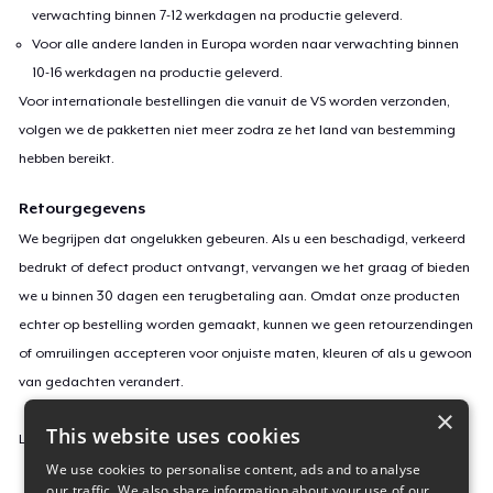
verwachting binnen 7-12 werkdagen na productie geleverd.
Voor alle andere landen in Europa worden naar verwachting binnen
10-16 werkdagen na productie geleverd.
Voor internationale bestellingen die vanuit de VS worden verzonden,
volgen we de pakketten niet meer zodra ze het land van bestemming
hebben bereikt.
Retourgegevens
We begrijpen dat ongelukken gebeuren. Als u een beschadigd, verkeerd
bedrukt of defect product ontvangt, vervangen we het graag of bieden
we u binnen 30 dagen een terugbetaling aan. Omdat onze producten
echter op bestelling worden gemaakt, kunnen we geen retourzendingen
of omruilingen accepteren voor onjuiste maten, kleuren of als u gewoon
van gedachten verandert.
×
This website uses cookies
Lees
hier
meer over onze retourvoorwaarden.
We use cookies to personalise content, ads and to analyse
our traffic. We also share information about your use of our