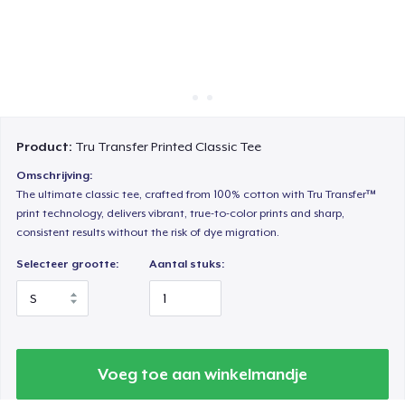
Hoe het werkt
Verkoop overal
Verkoop alles
Product:
Tru Transfer Printed Classic Tee
Omschrijving:
The ultimate classic tee, crafted from 100% cotton with Tru Transfer™
print technology, delivers vibrant, true-to-color prints and sharp,
consistent results without the risk of dye migration.
Selecteer grootte:
Aantal stuks:
Voeg toe aan winkelmandje